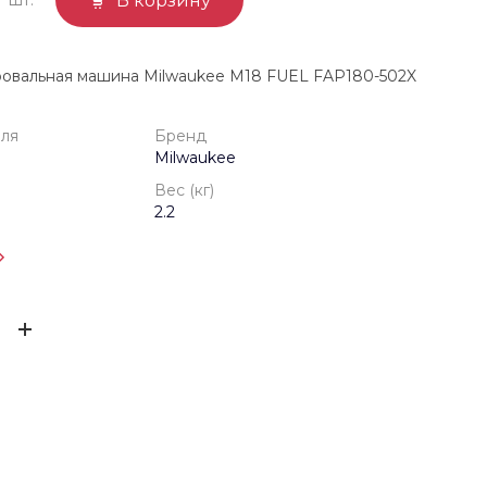
В корзину
ровальная машина Milwaukee M18 FUEL FAP180-502X
еля
Бренд
Milwaukee
Вес (кг)
2.2
одителя
1 год
ЫВ
Milwaukee