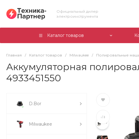
Официальный дилер
электроинструмента
Каталог товаров
К
Главная
/
Каталог товаров
/
Milwaukee
/
Полировальные маш
Аккумуляторная полирова
4933451550
D.Bor
Milwaukee