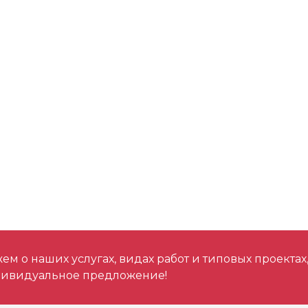
Диаметр диска (м
Резьба шпинделя
Регулируемая ск
Режимы
LLO (с блокировко
Функция плавного
м о наших услугах, видах работ и типовых проектах
дивидуальное предложение!
Зарядное устрой