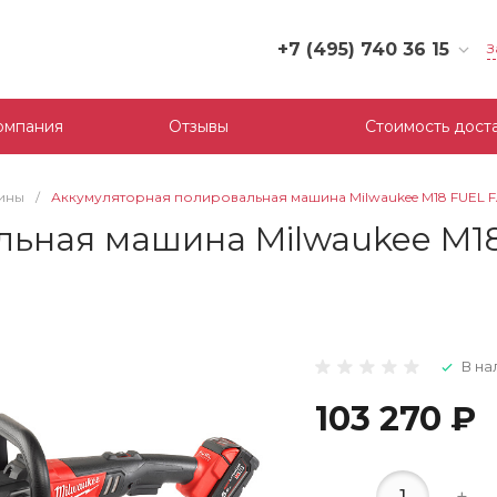
+7 (495) 740 36 15
З
+7 (495) 740 36 15
г. Москва, Филевский
омпания
Отзывы
Стоимость дост
бульвар, д.10, к.3
Пн-Пт: 10:00-18:00
Cб-Вс: Выходной
ины
/
Аккумуляторная полировальная машина Milwaukee M18 FUEL F
mail@tool-partner.ru
льная машина Milwaukee M1
В на
103 270 ₽
-
+