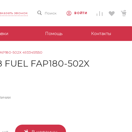
аказать звонок
Поиск
ВОЙТИ
авки
Помощь
Контакты
AP180-502X 4933451550
8 FUEL FAP180-502X
личии
шт.