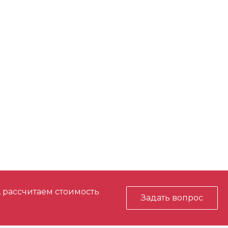
м)
180
М14
орость
да
8
й)
да
 пуска
да
, рассчитаем стоимость
Задать вопрос
ство
да