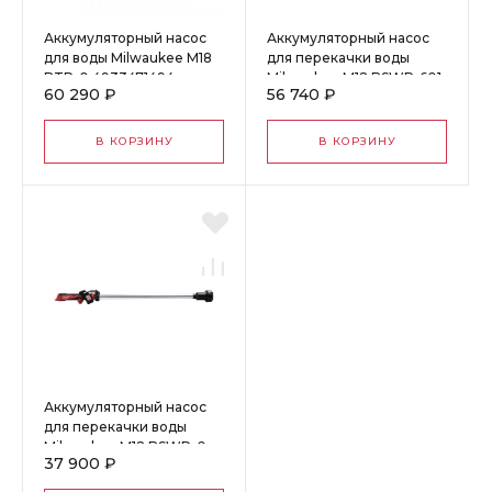
Аккумуляторный насос
Аккумуляторный насос
для воды Milwaukee M18
для перекачки воды
BTP-0 4933471494
Milwaukee M12 BSWP-601
60 290 ₽
56 740 ₽
4933479640
В КОРЗИНУ
В КОРЗИНУ
Аккумуляторный насос
для перекачки воды
Milwaukee M12 BSWP-0
37 900 ₽
4933479639