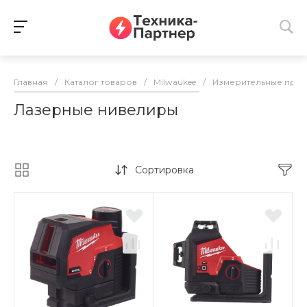
Главная
/
Каталог товаров
/
Milwaukee
/
Измерительные при
Лазерные нивелиры
Сортировка