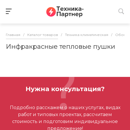
Главная
/
Каталог товаров
/
Техника климатическая
/
Обогре
Инфракрасные тепловые пушки
Нужна консультация?
Подробно расскажем о наших услугах, видах
работ и типовых проектах, рассчитаем
стоимость и подготовим индивидуальное
предложение!