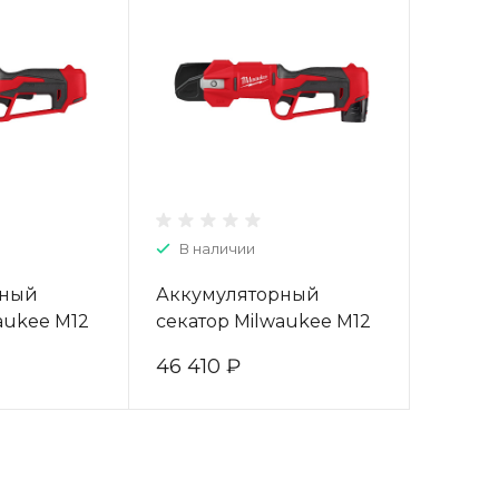
В наличии
рный
Аккумуляторный
aukee M12
секатор Milwaukee M12
3480114
BLPRS-202 4933480115
46 410 ₽