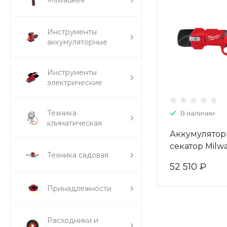
Milwaukee
Инструменты
аккумуляторные
Инструменты
электрические
Техника
В наличии
климатическая
Аккумулято
секатор Milw
Техника садовая
BLPRS-0 493
52 510 ₽
Принадлежности
Расходники и