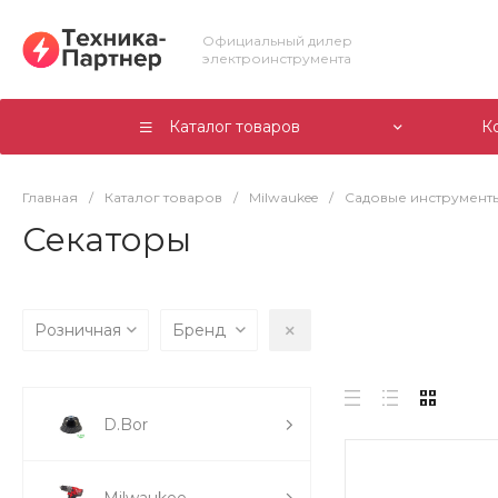
Официальный дилер
электроинструмента
Каталог товаров
К
Главная
/
Каталог товаров
/
Milwaukee
/
Садовые инструмент
Секаторы
Розничная
Бренд
D.Bor