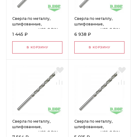
Сверла по металлу,
Сверла по металлу,
шлифованные,
шлифованные,
удлиненные, HSS-G DIN
удлиненные, HSS-G DIN
1 445 ₽
6 938 ₽
340, 4,2*78/119 (10 шт.)
340, 9,5*115/175 (10 шт.)
"D.BOR" W-005-4400420
"D.BOR" W-005-440095
В КОРЗИНУ
В КОРЗИНУ
Сверла по металлу,
Сверла по металлу,
шлифованные,
шлифованные,
удлиненные, HSS-G DIN
удлиненные, HSS-G DIN