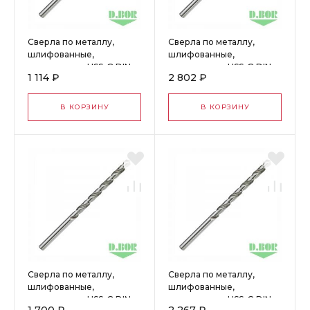
Сверла по металлу,
Сверла по металлу,
шлифованные,
шлифованные,
удлиненные, HSS-G DIN
удлиненные, HSS-G DIN
1 114 ₽
2 802 ₽
340, 3,1*69/106 (10 шт.)
340, 6,5*97/148 (10 шт.)
"D.BOR" W-005-4400310
"D.BOR" W-005-4400650
В КОРЗИНУ
В КОРЗИНУ
Сверла по металлу,
Сверла по металлу,
шлифованные,
шлифованные,
удлиненные, HSS-G DIN
удлиненные, HSS-G DIN