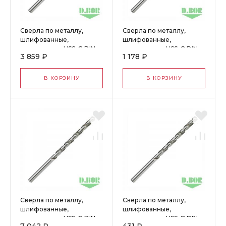
Сверла по металлу,
Сверла по металлу,
шлифованные,
шлифованные,
удлиненные, HSS-G DIN
удлиненные, HSS-G DIN
3 859 ₽
1 178 ₽
340, 7,5*102/156 (10 шт.)
340, 4,0*78/119 (10 шт.)
"D.BOR" W-005-440075
"D.BOR" W-005-4400400
В КОРЗИНУ
В КОРЗИНУ
Сверла по металлу,
Сверла по металлу,
шлифованные,
шлифованные,
удлиненные, HSS-G DIN
удлиненные, HSS-G DIN