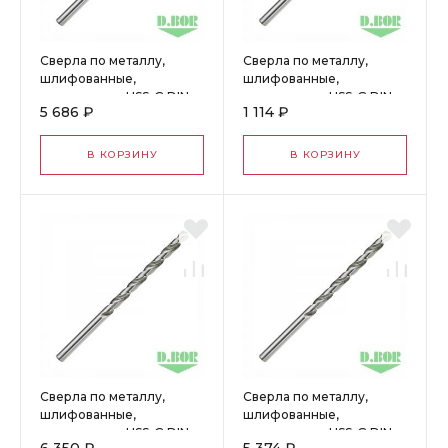
Сверла по металлу,
Сверла по металлу,
шлифованные,
шлифованные,
удлиненные, HSS-G DIN
удлиненные, HSS-G DIN
5 686 ₽
1 114 ₽
340, 11,5*128/195 (5 шт.)
340, 3,5*73/112 (10 шт.)
"D.BOR" W-005-440115
"D.BOR" W-005-4400350
В КОРЗИНУ
В КОРЗИНУ
Сверла по металлу,
Сверла по металлу,
шлифованные,
шлифованные,
удлиненные, HSS-G DIN
удлиненные, HSS-G DIN