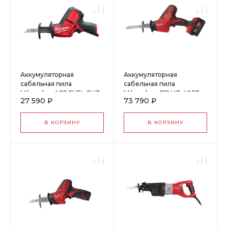
Аккумуляторная
Аккумуляторная
сабельная пила
сабельная пила
Milwaukee M12 FUEL CHZ-
Milwaukee C18 HZ-402В
27 590 ₽
73 790 ₽
0 4933446960
4933441340
В КОРЗИНУ
В КОРЗИНУ