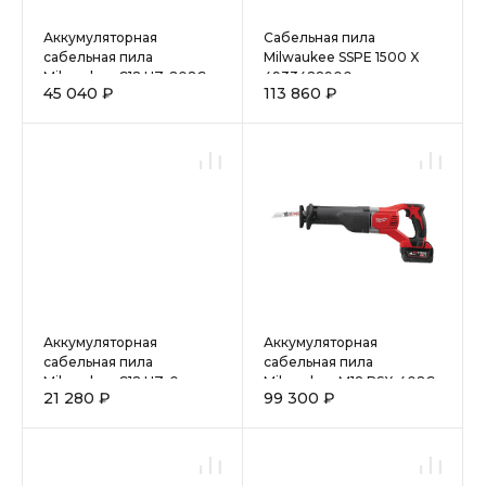
Аккумуляторная
Сабельная пила
сабельная пила
Milwaukee SSPE 1500 X
Milwaukee C12 HZ-202С
4933428900
45 040 ₽
113 860 ₽
4933441195
Аккумуляторная
Аккумуляторная
сабельная пила
сабельная пила
Milwaukee C12 HZ-0
Milwaukee M18 BSX-402С
21 280 ₽
99 300 ₽
4933411925
4933447285