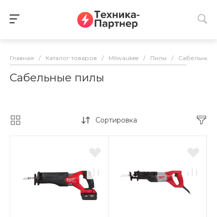
Главная
/
Каталог товаров
/
Milwaukee
/
Пилы
/
Сабельные 
Сабельные пилы
Сортировка