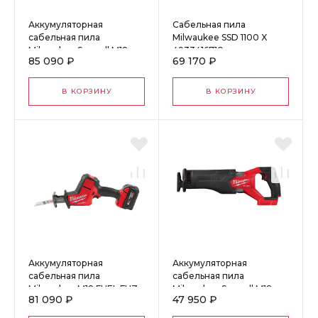
Аккумуляторная
Сабельная пила
сабельная пила
Milwaukee SSD 1100 X
Milwaukee Sawzall M18
4933416710
85 090 ₽
69 170 ₽
FUEL FSZ-502X
4933478291
В КОРЗИНУ
В КОРЗИНУ
Аккумуляторная
Аккумуляторная
сабельная пила
сабельная пила
Milwaukee M18 FUEL FHZ-
Milwaukee Sawzall M18
81 090 ₽
47 950 ₽
502X 4933459885
FUEL FSZ-0X 4933478293