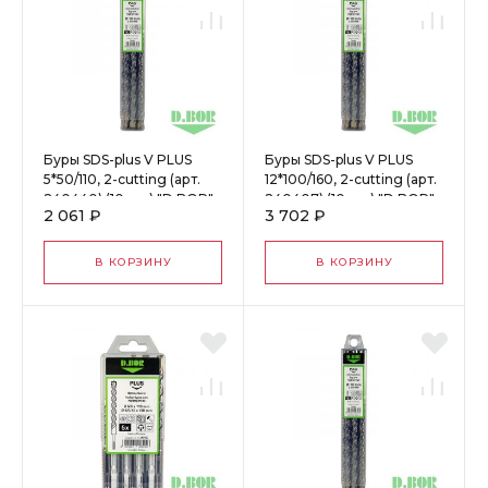
Буры SDS-plus V PLUS
Буры SDS-plus V PLUS
5*50/110, 2-cutting (арт.
12*100/160, 2-cutting (арт.
240440) (10 шт.) "D.BOR"
240407) (10 шт.) "D.BOR"
2 061 ₽
3 702 ₽
60960
61100
В КОРЗИНУ
В КОРЗИНУ