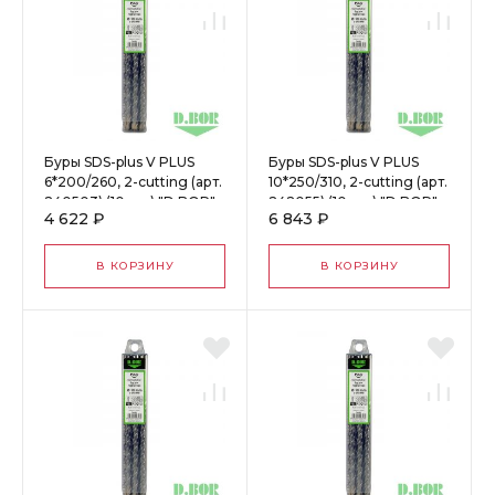
Буры SDS-plus V PLUS
Буры SDS-plus V PLUS
6*200/260, 2-cutting (арт.
10*250/310, 2-cutting (арт.
240503) (10 шт.) "D.BOR"
242055) (10 шт.) "D.BOR"
4 622 ₽
6 843 ₽
61010
61092
В КОРЗИНУ
В КОРЗИНУ