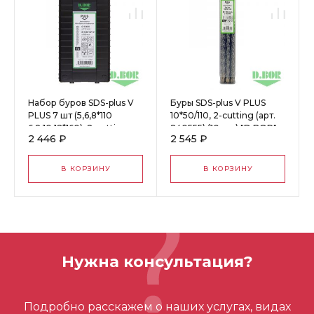
Набор буров SDS-plus V
Буры SDS-plus V PLUS
PLUS 7 шт (5,6,8*110
10*50/110, 2-cutting (арт.
6,8,10,12*160), 2-cutting
240555) (10 шт.) "D.BOR"
2 446 ₽
2 545 ₽
(арт. 240987) "D.BOR"
61060
61130
В КОРЗИНУ
В КОРЗИНУ
Нужна консультация?
Подробно расскажем о наших услугах, видах