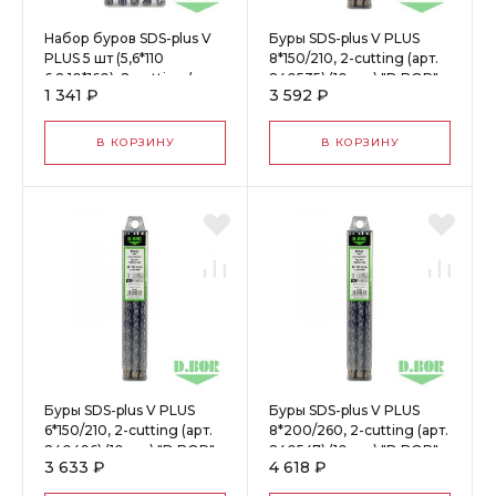
Набор буров SDS-plus V
Буры SDS-plus V PLUS
PLUS 5 шт (5,6*110
8*150/210, 2-cutting (арт.
6,8,10*160), 2-cutting (арт.
240535) (10 шт.) "D.BOR"
1 341 ₽
3 592 ₽
240400) "D.BOR" 61140
61040
В КОРЗИНУ
В КОРЗИНУ
Буры SDS-plus V PLUS
Буры SDS-plus V PLUS
6*150/210, 2-cutting (арт.
8*200/260, 2-cutting (арт.
240496) (10 шт.) "D.BOR"
240547) (10 шт.) "D.BOR"
3 633 ₽
4 618 ₽
61000
61050