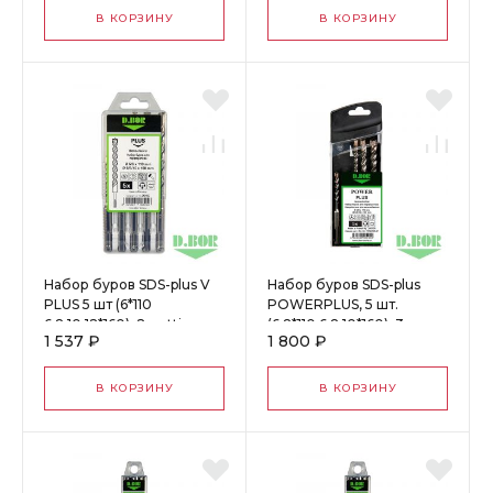
В КОРЗИНУ
В КОРЗИНУ
Набор буров SDS-plus V
Набор буров SDS-plus
PLUS 5 шт (6*110
POWERPLUS, 5 шт.
6,8,10,12*160), 2-cutting
(6;8*110 6;8;10*160), 3-
1 537 ₽
1 800 ₽
(арт. 242030) "D.BOR"
cutting (арт. PPSET05-01)
61135
"D.BOR" D-PP
В КОРЗИНУ
В КОРЗИНУ