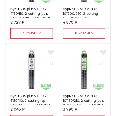
Буры SDS-plus V PLUS
Буры SDS-plus V PLUS
4*50/110, 2-cutting (арт.
10*200/260, 2-cutting
240434) (10 шт.) "D.BOR"
(арт. 240395) (10 шт.)
2 727 ₽
4 870 ₽
60940
"D.BOR" 61090
В КОРЗИНУ
В КОРЗИНУ
Буры SDS-plus V PLUS
Буры SDS-plus V PLUS
6*50/110, 2-cutting (арт.
10*150/210, 2-cutting (арт.
240466) (10 шт.) "D.BOR"
240385) (10 шт.) "D.BOR"
2 043 ₽
3 790 ₽
60980
61080