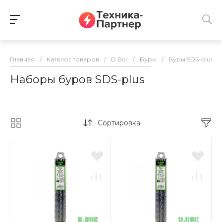
Главная
/
Каталог товаров
/
D.Bor
/
Буры
/
Буры SDS-plus
/
Наборы буров SDS-plus
Сортировка