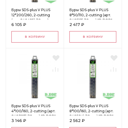
Буры SDS-plus V PLUS
Буры SDS-plus V PLUS
12*200/260, 2-cutting
8*50/110, 2-cutting (арт.
(арт. 240425) (10 шт.)
240513) (10 шт.) "D.BOR"
6 105 ₽
2 417 ₽
"D.BOR" 61120
61020
В КОРЗИНУ
В КОРЗИНУ
Буры SDS-plus V PLUS
Буры SDS-plus V PLUS
4*100/160, 2-cutting (арт.
8*100/160, 2-cutting (арт.
240327) (10 шт.) "D.BOR"
240524) (10 шт.) "D.BOR"
3 146 ₽
2 562 ₽
60950
61030