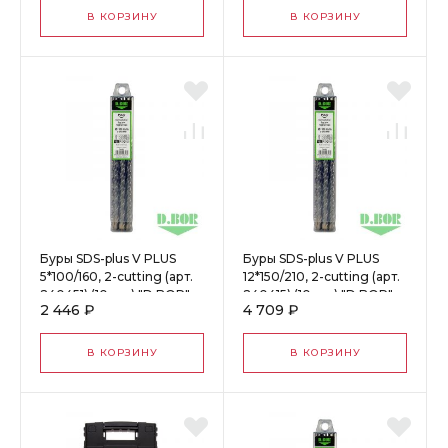
В КОРЗИНУ
В КОРЗИНУ
Буры SDS-plus V PLUS
Буры SDS-plus V PLUS
5*100/160, 2-cutting (арт.
12*150/210, 2-cutting (арт.
240451) (10 шт.) "D.BOR"
240415) (10 шт.) "D.BOR"
2 446 ₽
4 709 ₽
60970
61110
В КОРЗИНУ
В КОРЗИНУ