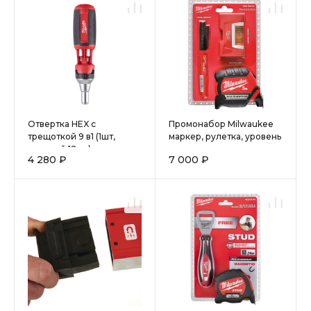
Отвертка HEX с
Промонабор Milwaukee
трещоткой 9 в1 (1шт,
маркер, рулетка, уровень
дисплей 12шт) замена
4 280 ₽
7 000 ₽
для 48229306