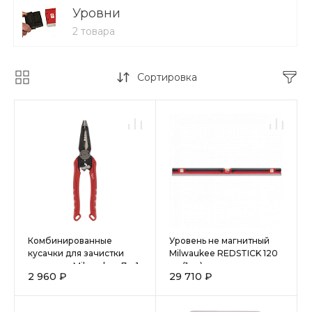
Уровни
2 товара
Сортировка
Комбинированные
Уровень не магнитный
кусачки для зачистки
Milwaukee REDSTICK 120
проводов Milwaukee 7 в 1
см (1шт)
2 960 ₽
29 710 ₽