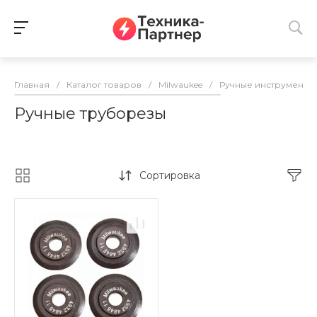
Главная
/
Каталог товаров
/
Milwaukee
/
Ручные инструменты
Ручные труборезы
Сортировка