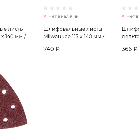
Нет в наличии
Нет в
ые листы
Шлифовальные листы
Шлифо
 x 140 мм /
Milwaukee 115 x 140 мм /
дельт
т)
зерно 240 (10шт)
Milwau
740 ₽
366 ₽
4932430821
зерно 
48902