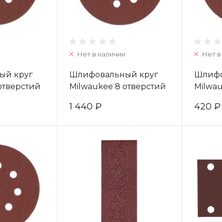
Нет в наличии
Нет в
ый круг
Шлифовальный круг
Шлифо
отверстий
Milwaukee 8 отверстий
Milwau
 60 (5шт)
125 мм/ зерно 60 (25шт)
125 мм
1 440 ₽
420 ₽
4932371396
49323