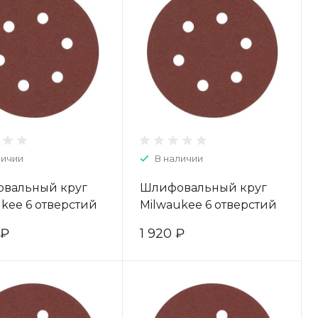
личии
В наличии
вальный круг
Шлифовальный круг
kee 6 отверстий
Milwaukee 6 отверстий
/ зерно 60 (25шт)
150 мм/ зерно 80 (25шт)
 ₽
1 920 ₽
71597
4932371598