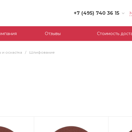
+7 (495) 740 36 15
З
+7 (495) 740 36 15
г. Москва, Филевский
омпания
Отзывы
Стоимость дост
бульвар, д.10, к.3
Пн-Пт: 10:00-18:00
Cб-Вс: Выходной
 и оснастка
/
Шлифование
mail@tool-partner.ru