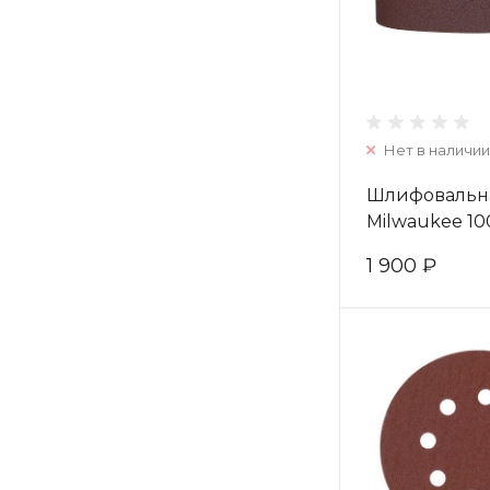
Нет в наличии
Шлифовальна
Milwaukee 100
зерно 240 (5
1 900 ₽
4932355071