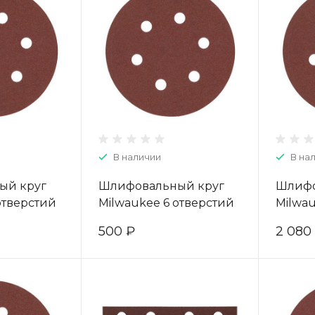
В наличии
В на
ый круг
Шлифовальный круг
Шлифо
отверстий
Milwaukee 6 отверстий
Milwau
 40 (25шт)
150 мм/ зерно 180 (5шт)
150 мм
500 ₽
2 080
4932371594
49323