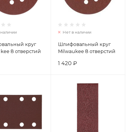
 наличии
Нет в наличии
вальный круг
Шлифовальный круг
kee 8 отверстий
Milwaukee 8 отверстий
/ зерно 80 (5шт)
125 мм/ зерно 80 (25шт)
1 420 ₽
67742
4932371397