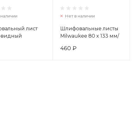
 наличии
Нет в наличии
вальный лист
Шлифовальные листы
овидный
Milwaukee 80 x 133 мм/
kee 93 x 93 мм/
зерно 180 (10шт)
460 ₽
240 (8шт)
4932351669
240