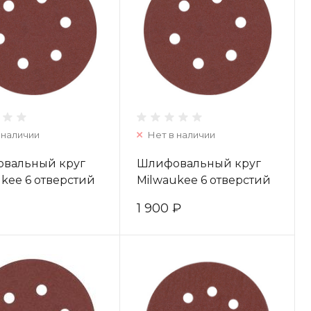
 наличии
Нет в наличии
вальный круг
Шлифовальный круг
kee 6 отверстий
Milwaukee 6 отверстий
/ зерно 240 (5шт)
150 мм/ зерно 240
1 900 ₽
71595
(25шт) 4932371601