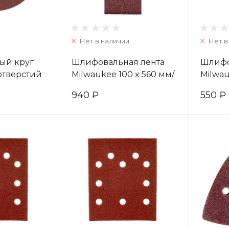
Нет в наличии
Нет в
ый круг
Шлифовальная лента
Шлифо
отверстий
Milwaukee 100 x 560 мм/
Milwau
о 240
зерно 100 (3шт)
зерно 
940 ₽
550 ₽
71400
4932312102
49323