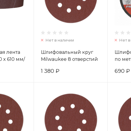
Нет в наличии
Нет в
я лента
Шлифовальный круг
Шлифо
 x 610 мм/
Milwaukee 8 отверстий
по мет
шт)
125 мм/ зерно 180 (25шт)
SG 27/
1 380 ₽
690 ₽
4932371399
(заказ
49324