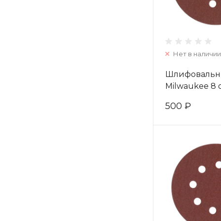
Нет в наличии
Шлифовальн
Milwaukee 8 
125 мм/ зерно
500 ₽
4932367741