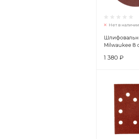
Нет в наличии
Шлифовальн
Milwaukee 8 
125 мм/ зерн
1 380 ₽
(25шт) 49323