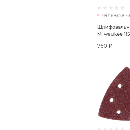
Нет в наличии
Шлифовальн
Milwaukee 115
зерно 60 (10ш
760 ₽
4932430819