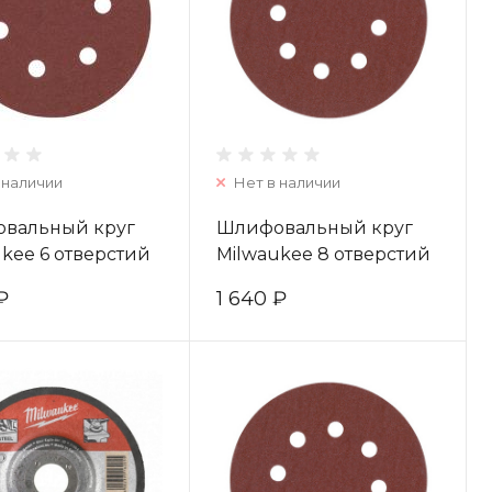
 наличии
Нет в наличии
вальный круг
Шлифовальный круг
kee 6 отверстий
Milwaukee 8 отверстий
/ зерно 180 (25шт)
125 мм/ зерно 40 (25шт)
₽
1 640 ₽
71600
4932371470