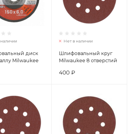
 наличии
Нет в наличии
вальный диск
Шлифовальный круг
аллу Milwaukee
Milwaukee 8 отверстий
150х6 PRO+ 1шт
125 мм/ зерно 240 (5шт)
400 ₽
 кратно 10шт)
4932367745
71387