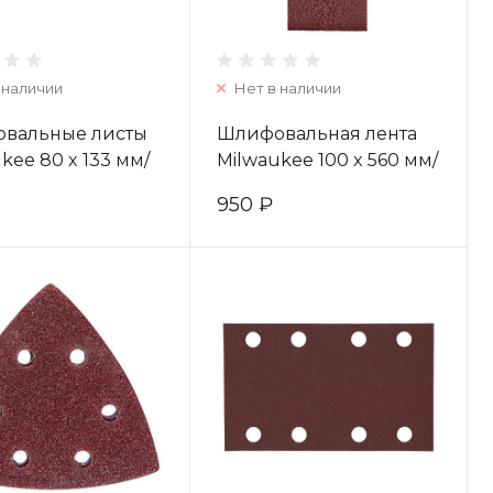
 наличии
Нет в наличии
вальные листы
Шлифовальная лента
kee 80 x 133 мм/
Milwaukee 100 x 560 мм/
240 (10шт)
зерно 80 (3шт)
950 ₽
51670
4932312101