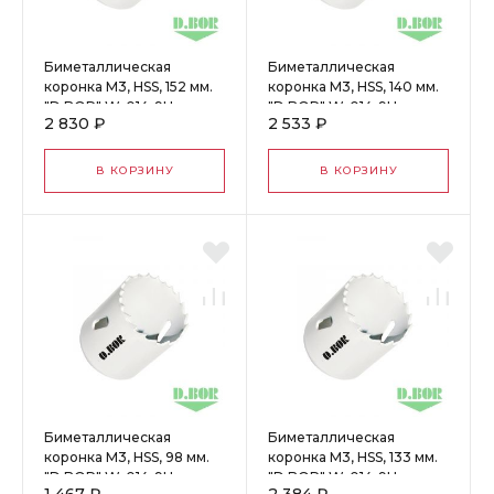
Биметаллическая
Биметаллическая
коронка М3, HSS, 152 мм.
коронка М3, HSS, 140 мм.
"D.BOR" W-014-9H-
"D.BOR" W-014-9H-
2 830 ₽
2 533 ₽
4015205D
4014005D
В КОРЗИНУ
В КОРЗИНУ
Биметаллическая
Биметаллическая
коронка М3, HSS, 98 мм.
коронка М3, HSS, 133 мм.
"D.BOR" W-014-9H-
"D.BOR" W-014-9H-