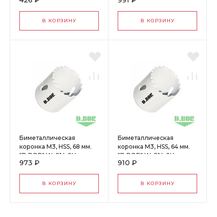
426 ₽
991 ₽
4001705D
4007005D
В КОРЗИНУ
В КОРЗИНУ
Биметаллическая
Биметаллическая
коронка М3, HSS, 68 мм.
коронка М3, HSS, 64 мм.
"D.BOR" W-014-9H-
"D.BOR" W-014-9H-
973 ₽
910 ₽
4006805D
4006405D
В КОРЗИНУ
В КОРЗИНУ