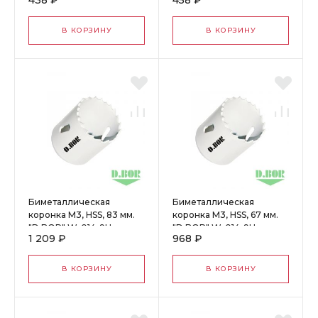
438 ₽
458 ₽
4002005D
4002405D
В КОРЗИНУ
В КОРЗИНУ
Биметаллическая
Биметаллическая
коронка М3, HSS, 83 мм.
коронка М3, HSS, 67 мм.
"D.BOR" W-014-9H-
"D.BOR" W-014-9H-
1 209 ₽
968 ₽
4008305D
4006705D
В КОРЗИНУ
В КОРЗИНУ