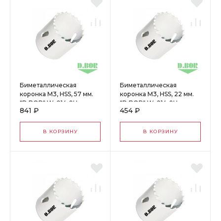
Биметаллическая
Биметаллическая
коронка М3, HSS, 57 мм.
коронка М3, HSS, 22 мм.
"D.BOR" W-014-9H-
"D.BOR" W-014-9H-
841 ₽
454 ₽
4005705D
4002205D
В КОРЗИНУ
В КОРЗИНУ