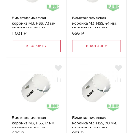
Биметаллическая
Биметаллическая
коронка М3, HSS, 73 мм.
коронка М3, HSS, 44 мм.
"D.BOR" W-014-9H-
"D.BOR" W-014-9H-
1 031 ₽
656 ₽
4007305D
4004405D
В КОРЗИНУ
В КОРЗИНУ
Биметаллическая
Биметаллическая
коронка М3, HSS, 17 мм.
коронка М3, HSS, 70 мм.
"D.BOR" W-014-9H-
"D.BOR" W-014-9H-