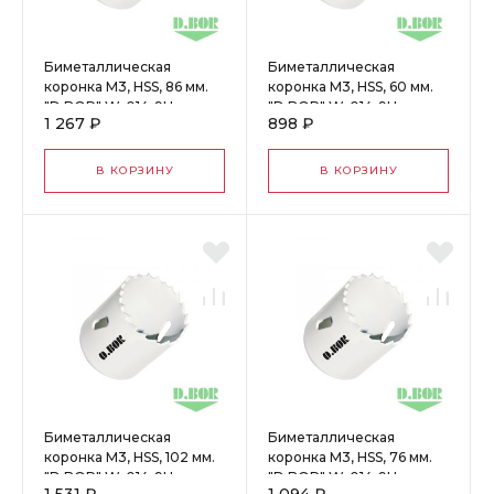
Биметаллическая
Биметаллическая
коронка М3, HSS, 86 мм.
коронка М3, HSS, 60 мм.
"D.BOR" W-014-9H-
"D.BOR" W-014-9H-
1 267 ₽
898 ₽
4008605D
4006005D
В КОРЗИНУ
В КОРЗИНУ
Биметаллическая
Биметаллическая
коронка М3, HSS, 102 мм.
коронка М3, HSS, 76 мм.
"D.BOR" W-014-9H-
"D.BOR" W-014-9H-