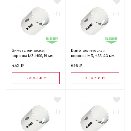
Биметаллическая
Биметаллическая
коронка М3, HSS, 19 мм.
коронка М3, HSS, 40 мм.
"D.BOR" W-014-9H-
"D.BOR" W-014-9H-
432 ₽
616 ₽
4001905D
4004005D
В КОРЗИНУ
В КОРЗИНУ