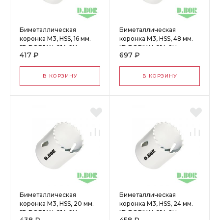
Биметаллическая
Биметаллическая
коронка М3, HSS, 16 мм.
коронка М3, HSS, 48 мм.
"D.BOR" W-014-9H-
"D.BOR" W-014-9H-
417 ₽
697 ₽
4001605D
4004805D
В КОРЗИНУ
В КОРЗИНУ
Биметаллическая
Биметаллическая
коронка М3, HSS, 20 мм.
коронка М3, HSS, 24 мм.
"D.BOR" W-014-9H-
"D.BOR" W-014-9H-