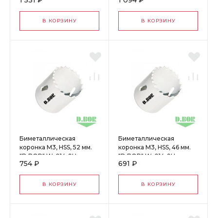
1 531 ₽
1 094 ₽
4010205D
4007605D
В КОРЗИНУ
В КОРЗИНУ
Биметаллическая
Биметаллическая
коронка М3, HSS, 52 мм.
коронка М3, HSS, 46 мм.
"D.BOR" W-014-9H-
"D.BOR" W-014-9H-
754 ₽
691 ₽
4005205D
4004605D
В КОРЗИНУ
В КОРЗИНУ