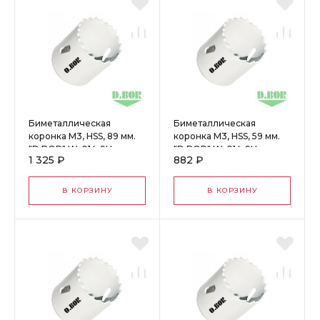
Биметаллическая
Биметаллическая
коронка М3, HSS, 89 мм.
коронка М3, HSS, 59 мм.
"D.BOR" W-014-9H-
"D.BOR" W-014-9H-
1 325 ₽
882 ₽
4008905D
4005905D
В КОРЗИНУ
В КОРЗИНУ