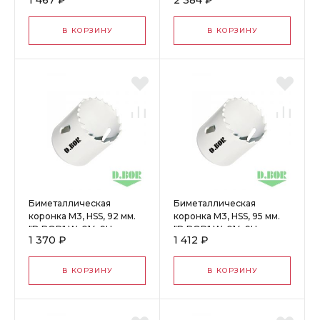
1 467 ₽
2 384 ₽
4009805D
4013305D
В КОРЗИНУ
В КОРЗИНУ
Биметаллическая
Биметаллическая
коронка М3, HSS, 92 мм.
коронка М3, HSS, 95 мм.
"D.BOR" W-014-9H-
"D.BOR" W-014-9H-
1 370 ₽
1 412 ₽
4009205D
4009505D
В КОРЗИНУ
В КОРЗИНУ