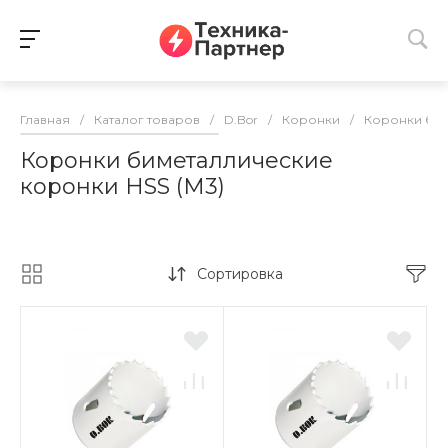
Главная
/
Каталог товаров
/
D.Bor
/
Коронки
/
Коронки би
Коронки биметаллические
коронки HSS (М3)
Сортировка