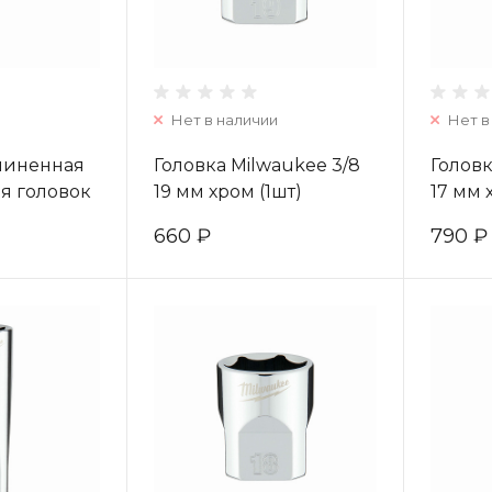
Нет в наличии
Нет в
линенная
Головка Milwaukee 3/8
Головк
я головок
19 мм хром (1шт)
17 мм
932479647
4932478349
(1шт) 
660 ₽
790 ₽