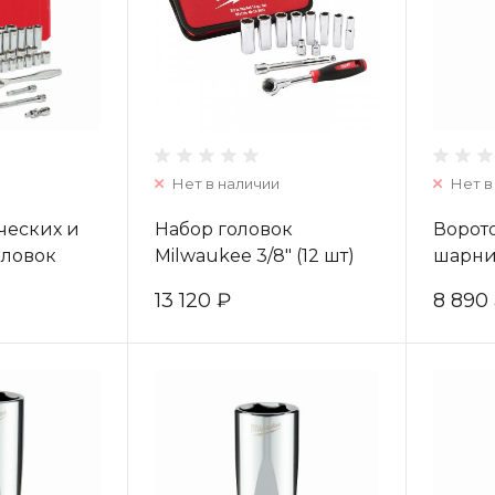
Нет в наличии
Нет в
ческих и
Набор головок
Ворот
ловок
Milwaukee 3/8" (12 шт)
шарни
трещоткой
48229001
49324
13 120 ₽
8 890
4932464946