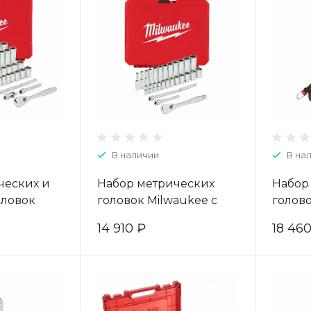
В наличии
В на
ческих и
Набор метрических
Набор
ловок
головок Milwaukee с
голово
трещоткой
трещоткой 1/4" (28 шт)
трещот
14 910 ₽
18 46
4932464944
4932464943
орган
PACKOU
шт) 49