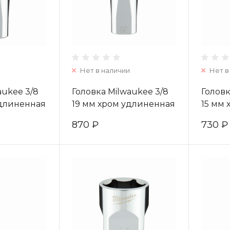
Нет в наличии
Нет в
aukee 3/8
Головка Milwaukee 3/8
Головк
удлиненная
19 мм хром удлиненная
15 мм
8362
(1шт) 4932478363
(1шт) 
870 ₽
730 ₽