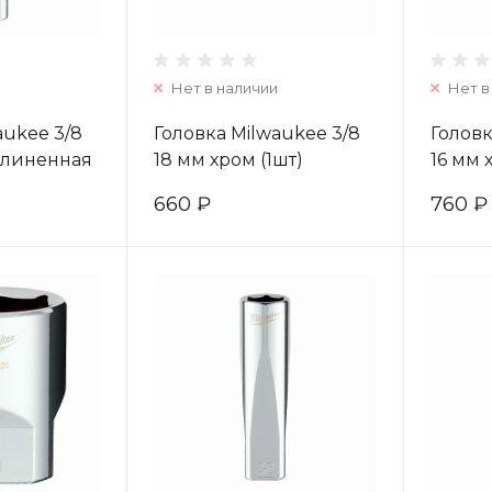
Нет в наличии
Нет в
aukee 3/8
Головка Milwaukee 3/8
Головк
длиненная
18 мм хром (1шт)
16 мм
8355
4932478348
(1шт) 
660 ₽
760 ₽