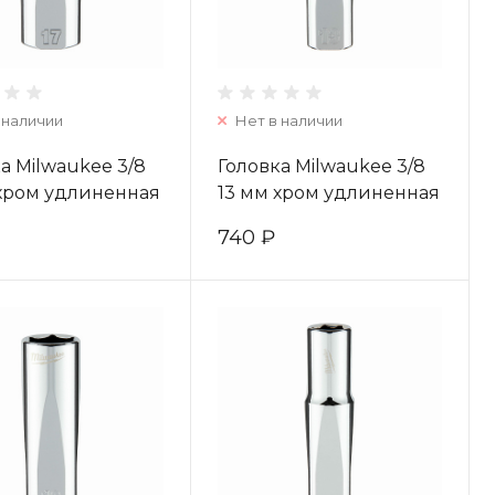
 наличии
Нет в наличии
а Milwaukee 3/8
Головка Milwaukee 3/8
 хром удлиненная
13 мм хром удлиненная
4932478361
(1шт) 4932478357
740 ₽