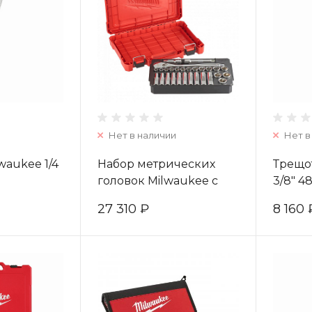
Нет в наличии
Нет в
waukee 1/4
Набор метрических
Трещо
головок Milwaukee с
3/8" 4
воротком 1/2" (28 шт)
27 310 ₽
8 160 
4932471864