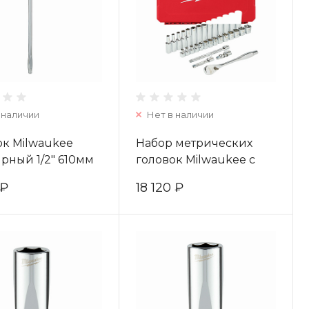
 наличии
Нет в наличии
ок Milwaukee
Набор метрических
рный 1/2" 610мм
головок Milwaukee с
71867
трещоткой 3/8" (32 шт)
 ₽
18 120 ₽
4932464945