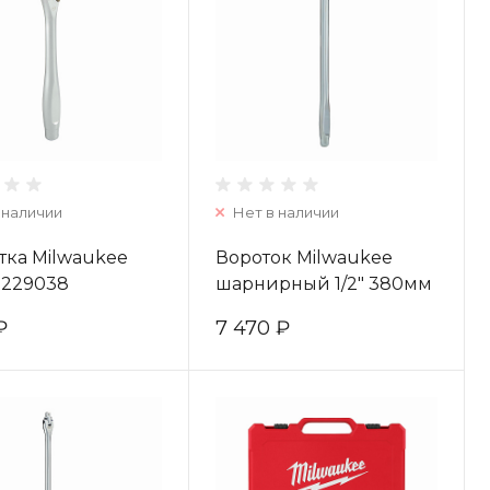
 наличии
Нет в наличии
тка Milwaukee
Вороток Milwaukee
8229038
шарнирный 1/2" 380мм
4932471866
₽
7 470 ₽