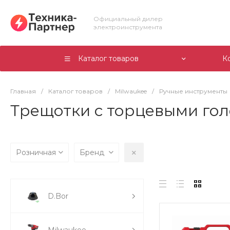
Официальный дилер
электроинструмента
Каталог товаров
К
Главная
/
Каталог товаров
/
Milwaukee
/
Ручные инструменты
Трещотки с торцевыми го
Розничная
Бренд
D.Bor