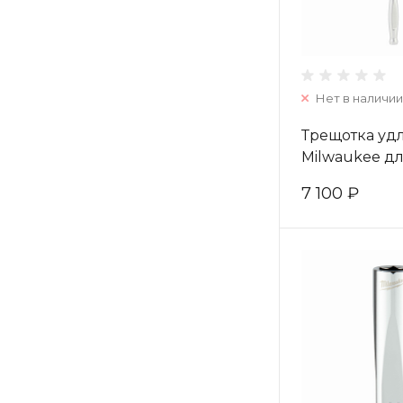
Нет в наличии
Трещотка уд
Milwaukee дл
1/4˝ (1 шт) 4
7 100 ₽