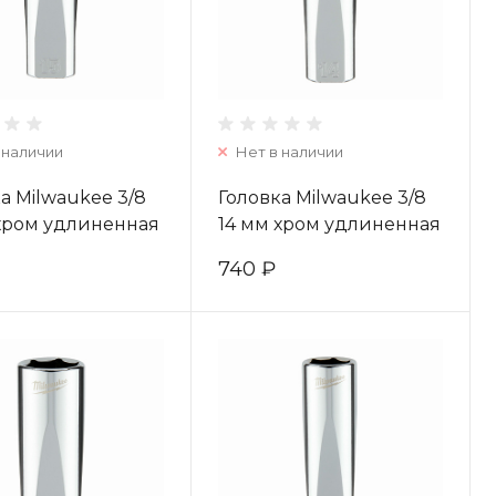
 наличии
Нет в наличии
а Milwaukee 3/8
Головка Milwaukee 3/8
 хром удлиненная
14 мм хром удлиненная
4932478359
(1шт) 4932478358
740 ₽