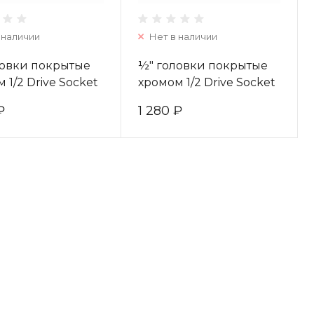
 наличии
Нет в наличии
ловки покрытые
½″ головки покрытые
 1/2 Drive Socket
хромом 1/2 Drive Socket
 Deep - 21 mm
Metric Deep - 13 mm
₽
1 280 ₽
80041
4932480033