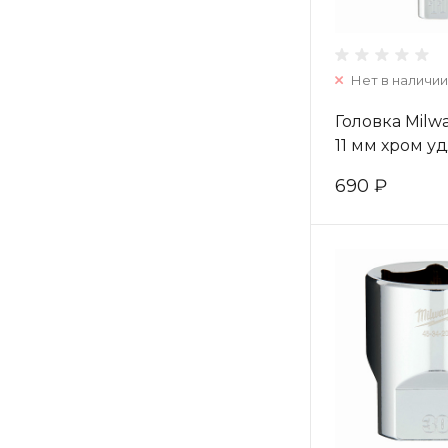
Нет в наличии
Головка Milw
11 мм хром у
(1шт) 493247
690 ₽