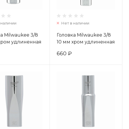
 наличии
Нет в наличии
а Milwaukee 3/8
Головка Milwaukee 3/8
 хром удлиненная
10 мм хром удлиненная
4932478360
(1шт) 4932478354
660 ₽