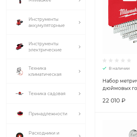
Milwaukee
Инструменты
аккумуляторные
Инструменты
электрические
Техника
В наличии
климатическая
Набор метри
дюймовых го
Техника садовая
Milwaukee с 
22 010 ₽
1/4" (50 шт) 
Принадлежности
Расходники и