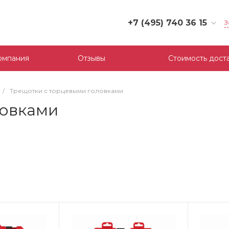
+7 (495) 740 36 15
З
+7 (495) 740 36 15
г. Москва, Филевский
омпания
Отзывы
Стоимость дост
бульвар, д.10, к.3
Пн-Пт: 10:00-18:00
Cб-Вс: Выходной
/
Трещотки с торцевыми головками
mail@tool-partner.ru
ловками