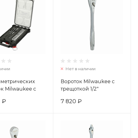
личии
Нет в наличии
 метрических
Вороток Milwaukee с
к Milwaukee с
трещоткой 1/2"
кой 1/4˝в
4932471865
0 ₽
7 820 ₽
айзере
T™ - 28 ед. (1
32478812