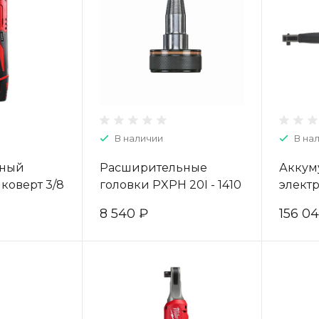
В наличии
В на
рный
Расширительные
Аккум
коверт 3/8
головки PXPH 20I - 1410
элект
ukee M12
- 1 pc 4932352719
динам
8 540 ₽
156 0
441720
ключ 
FUEL 
ONE-K