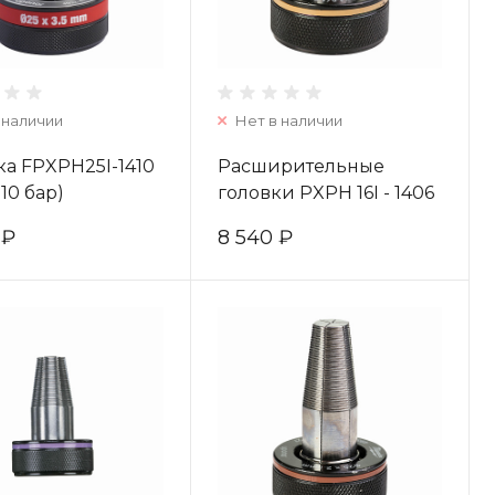
 наличии
Нет в наличии
а FPXPH25I-1410
Расширительные
 10 бар)
головки PXPH 16I - 1406
ukee 4932472272
- 1 pc 4932430103
 ₽
8 540 ₽