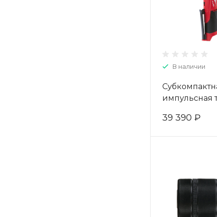
В наличии
Субкомпактн
импульсная 
Milwaukee M
39 390 ₽
FIR38-0 4933