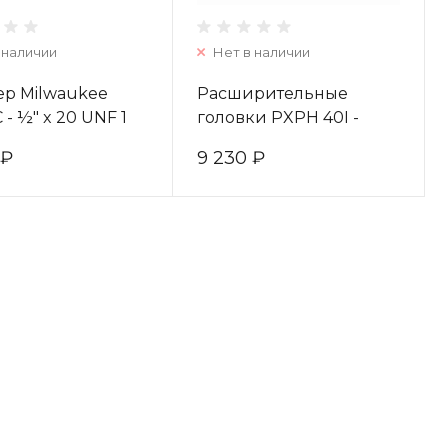
 наличии
Нет в наличии
ер Milwaukee
Расширительные
 - ½" x 20 UNF 1
головки PXPH 40I -
4932371807
2506 - 1 pc 4932352725
 ₽
9 230 ₽