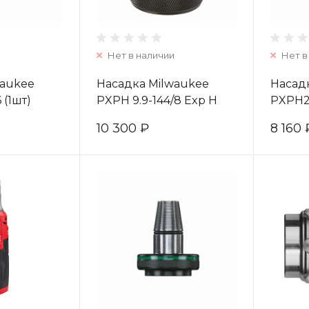
Нет в наличии
Нет в
waukee
Насадка Milwaukee
Насад
 (1шт)
PXPH 9.9-144/8 Exp H
PXPH28
4932430102
49323
10 300 ₽
8 160 