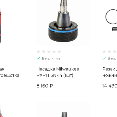
В наличии
В на
ая
Насадка Milwaukee
Резак
трещотка
PXPH15N-14 (1шт)
ножни
12 FUEL
4932352727
49322
8 160 ₽
14 49
933459798