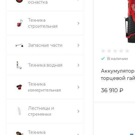
оснастка
Техника
строительная
Запасные части
В наличии
Техника водная
Аккумулято
торцевой гай
Техника
дюйма Milwa
36 910 ₽
измерительная
IR-201B 4933
Лестницы и
стремянки
Техника