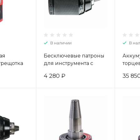
В наличии
В на
ая
Бесключевые патроны
Аккум
трещотка
для инструмента с
торцев
12 FUEL
FIXTEC 1.5 - 13 -
дюйма
4 280 ₽
35 85
459797
9/16\u0022 x 18 / 1 sleeve
IR-201
industrial - 1pc
4932478806