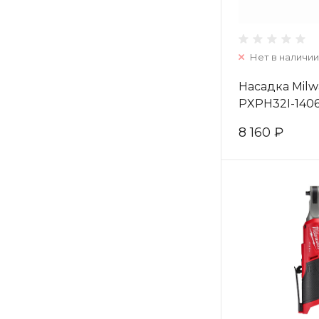
Нет в наличии
Насадка Mil
PXPH32I-1406
4932352723
8 160 ₽