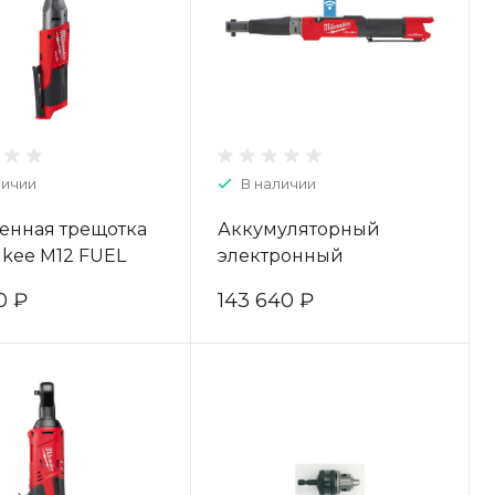
личии
В наличии
енная трещотка
Аккумуляторный
ukee M12 FUEL
электронный
R-0 4933471500
динамометрический
0 ₽
143 640 ₽
ключ Milwaukee M12
FUEL ONEFTR38-0C
ONE-KEY 4933464966