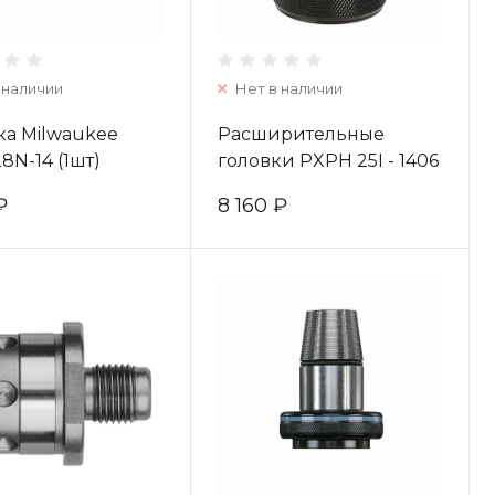
 наличии
Нет в наличии
ка Milwaukee
Расширительные
N-14 (1шт)
головки PXPH 25I - 1406
52730
- 1 pc 4932352720
₽
8 160 ₽