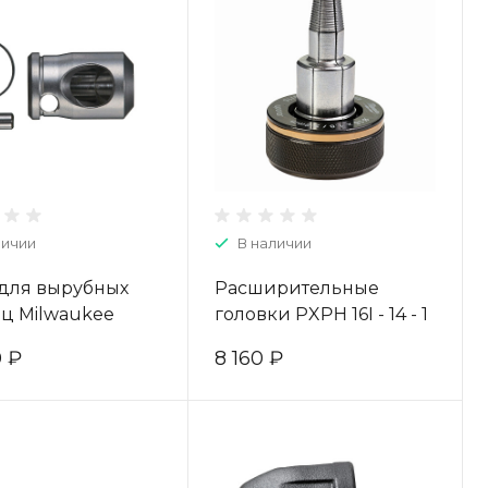
личии
В наличии
 для вырубных
Расширительные
ц Milwaukee
головки PXPH 16I - 14 - 1
79498
pc 4932352717
0 ₽
8 160 ₽