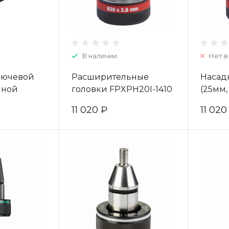
В наличии
Нет в
лючевой
Расширительные
Насадк
мной
головки FPXPH20I-1410
(25мм,
- 13 - ½"
4932472153
Milwa
11 020 ₽
11 020
913