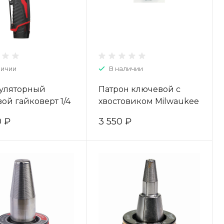
личии
В наличии
уляторный
Патрон ключевой с
ой гайковерт 1/4
хвостовиком Milwaukee
 Milwaukee M12
1 - 10 1⁄4 (1шт) 4932314867
0 ₽
3 550 ₽
B 4933441725