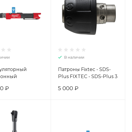
личии
В наличии
уляторный
Патроны Fixtec - SDS-
ронный
Plus FIXTEC - SDS-Plus 3
ометрический
4932352299
40 ₽
5 000 ₽
Milwaukee M12
ONEFTR12-0C
EY 4933464969