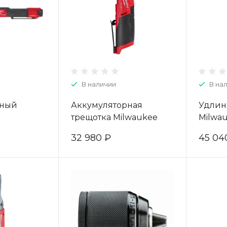
В наличии
В на
рный
Аккумуляторная
Удлин
й
трещотка Milwaukee
Milwa
ический
M12 FUEL FHIR38-0
FIR38L
32 980 ₽
45 04
kee M12
4933478172
12-201C
3464970