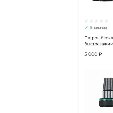
В наличии
Патрон беск
быстрозажи
Milwaukee 1.5 
5 000 ₽
(1шт) 4932371