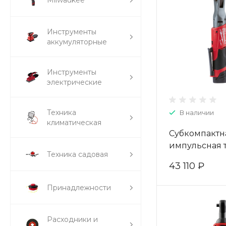
Milwaukee
Инструменты
аккумуляторные
Инструменты
электрические
Техника
В наличии
климатическая
Субкомпактн
импульсная 
Техника садовая
Milwaukee M
43 110 ₽
FIR38-201B 4
Принадлежности
Расходники и