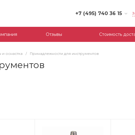
+7 (495) 740 36 15
З
+7 (495) 740 36 15
г. Москва, Филевский
омпания
Отзывы
Стоимость дост
бульвар, д.10, к.3
Пн-Пт: 10:00-18:00
Cб-Вс: Выходной
 и оснастка
/
Принадлежности для инструментов
mail@tool-partner.ru
рументов