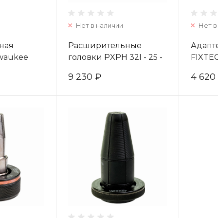
Нет в наличии
Нет в
ная
Расширительные
Адапт
lwaukee
головки PXPH 32I - 25 -
FIXTEC
R14-0
1 pc 4932352724
(1шт) 
9 230 ₽
4 620