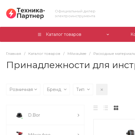
Официальный дилер
электроинструмента
Каталог товаров
К
Главная
/
Каталог товаров
/
Milwaukee
/
Расходные материалы
Принадлежности для инст
Розничная
Бренд
Тип
D.Bor