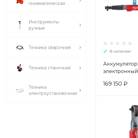
пневматическая
Инструменты
ручные
Техника сварочная
В наличии
Аккумулято
Техника станочная
электронны
динамометр
169 150 ₽
ключ Milwau
Техника
FUEL ONEFTR
электроустановочная
ONE-KEY 493