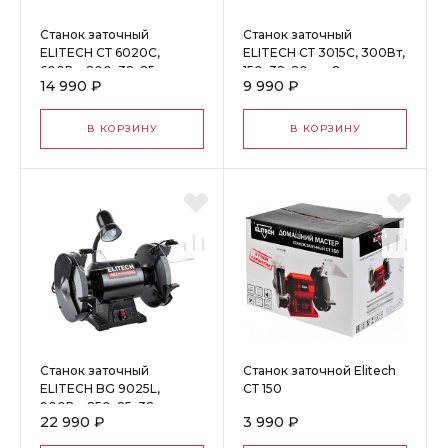
Станок заточный
Станок заточный
ELITECH СТ 6020С,
ELITECH СТ 3015С, 300Вт,
600Вт, 200х32х25мм,
150х32х20мм, 8кг, лампа
14 990 ₽
9 990 ₽
лампа
В КОРЗИНУ
В КОРЗИНУ
Станок заточный
Станок заточной Elitech
ELITECH BG 9025L,
СТ 150
900Вт, 250х25х32мм,
22 990 ₽
3 990 ₽
лампа