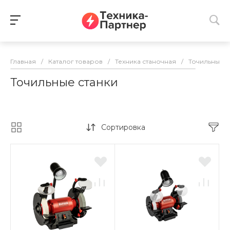
Главная
/
Каталог товаров
/
Техника станочная
/
Точильные с
Точильные станки
Сортировка