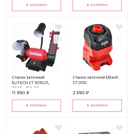
В КОРЗИНУ
В КОРЗИНУ
Станок заточный
Станок заточной Elitech
ELITECH СТ 3015СЛ,
СТ 013С
300Вт, 150х20мм,
11 990 ₽
2 590 ₽
686х50мм, лампа
В КОРЗИНУ
В КОРЗИНУ