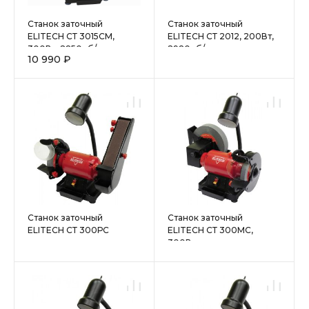
Станок заточный
Станок заточный
ELITECH СТ 3015СМ,
ELITECH СТ 2012, 200Вт,
300Вт, 2850об/мин,
2980об/мин,
10 990 ₽
150х32х20мм, 20кг, лампа
125х32х20мм, 7кг, лампа
Станок заточный
Станок заточный
ELITECH СТ 300РС
ELITECH СТ 300MC,
300Вт,
150х32х20/200х20х40мм,
LED лампа