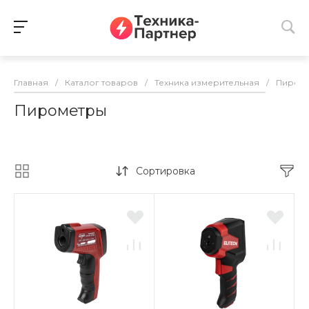
Главная
/
Каталог товаров
/
Техника измерительная
/
Пиром
Пирометры
Сортировка