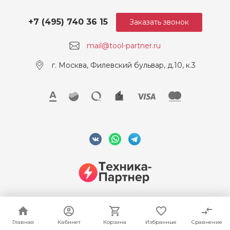
+7 (495) 740 36 15
Заказать звонок
mail@tool-partner.ru
г. Москва, Филевский бульвар, д.10, к.3
© 2026 ООО "Техника-Партнер", ИНН 7715962922, Все права
защищены
Главная
Главная
Кабинет
Кабинет
Корзина
Корзина
Избранные
Избранные
Сравнение
Сравнение