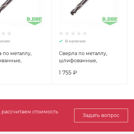
личии
В наличии
 по металлу,
Сверла по металлу,
ванные,
шлифованные,
оронние, HSS-G,
двухсторонние, HSS-G,
1 755 ₽
49 (10 шт.) "D.BOR"
5,1*18/62 (10 шт.) "D.BOR"
-403035003D
W-004-403051003D
, рассчитаем стоимость
Задать вопрос