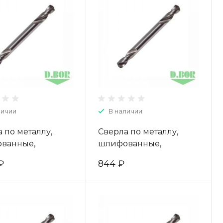
личии
В наличии
 по металлу,
Сверла по металлу,
ванные,
шлифованные,
оронние, HSS-G,
двухсторонние, HSS-G,
₽
844 ₽
58 (10 шт.) "D.BOR"
3,3*12/49 (10 шт.) "D.BOR"
-403045003D
W-004-403033003D