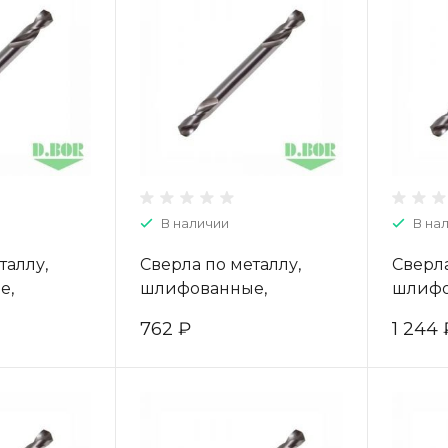
В наличии
В на
таллу,
Сверла по металлу,
Сверла
е,
шлифованные,
шлифо
е, HSS-G,
двухсторонние, HSS-G,
двухст
762 ₽
1 244 
шт.) "D.BOR"
3,0*11/46 (10 шт.) "D.BOR"
4,5*16/
50003D
W-004-403030003D
W-004