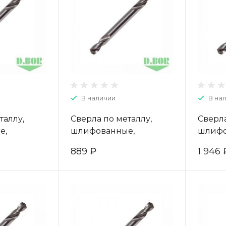
В наличии
В на
таллу,
Сверла по металлу,
Сверла
е,
шлифованные,
шлифо
е, HSS-G,
двухсторонние, HSS-G,
двухст
889 ₽
1 946 
шт.) "D.BOR"
4,0*14/55 (10 шт.) "D.BOR"
5,5*19/
42003D
W-004-403040003D
W-004