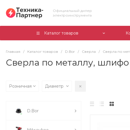
Официальный дилер
электроинструмента
Каталог товаров
К
Главная
/
Каталог товаров
/
D.Bor
/
Сверла
/
Сверла по ме
Сверла по металлу, шлифо
Розничная
Диаметр
D.Bor