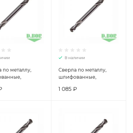
личии
В наличии
 по металлу,
Сверла по металлу,
ванные,
шлифованные,
оронние, HSS-G,
двухсторонние, HSS-G,
₽
1 085 ₽
66 (10 шт.) "D.BOR"
4,1*14/55 (10 шт.) "D.BOR"
-403060003D
W-004-403041003D