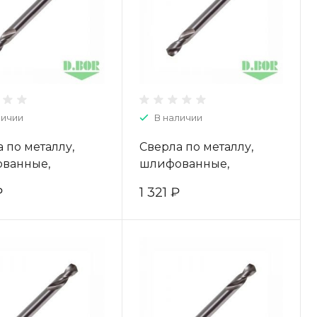
личии
В наличии
 по металлу,
Сверла по металлу,
ванные,
шлифованные,
оронние, HSS-G,
двухсторонние, HSS-G,
₽
1 321 ₽
62 (10 шт.) "D.BOR"
4,9*18/62 (10 шт.) "D.BOR"
-403052003D
W-004-403049003D