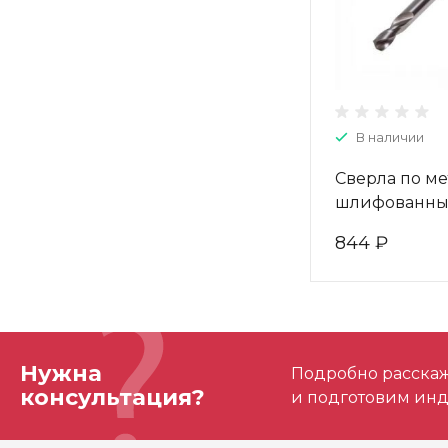
В наличии
Сверла по ме
шлифованны
двухсторонни
844 ₽
3,1*12/49 (10 
W-004-4030
Нужна
Подробно расскаже
консультация?
и подготовим ин