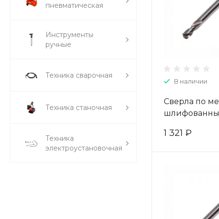
пневматическая
Инструменты
ручные
Техника сварочная
В наличии
Сверла по ме
Техника станочная
шлифованны
двухсторонни
1 321 ₽
4,8*18/62 (10 
Техника
W-004-4030
электроустановочная