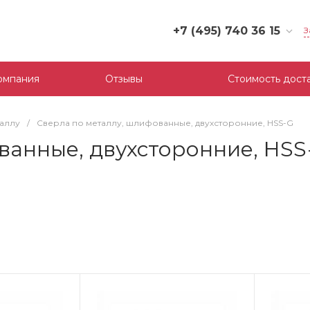
+7 (495) 740 36 15
З
+7 (495) 740 36 15
г. Москва, Филевский
омпания
Отзывы
Стоимость дост
бульвар, д.10, к.3
Пн-Пт: 10:00-18:00
Cб-Вс: Выходной
таллу
/
Сверла по металлу, шлифованные, двухсторонние, HSS-G
mail@tool-partner.ru
ванные, двухсторонние, HSS