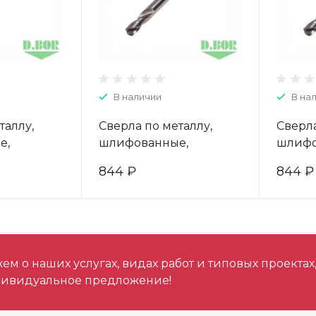
В наличии
В на
таллу,
Сверла по металлу,
Сверла
е,
шлифованные,
шлифо
е, HSS-G,
двухсторонние, HSS-G,
двухст
844 ₽
844 ₽
шт.) "D.BOR"
3,2*12/49 (10 шт.) "D.BOR"
3,5*14/
31003D
W-004-403032003D
W-004
м о наших услугах, видах работ и типовых проектах
дивидуальное предложение!