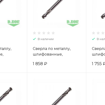
В наличии
В на
таллу,
Сверла по металлу,
Сверла
е,
шлифованные,
шлифо
е, HSS-G,
двухсторонние, HSS-G,
двухст
1 858 ₽
1 755 
шт.) "D.BOR"
5,5*19/66 (10 шт.) "D.BOR"
5,2*18/
48003D
W-004-403055003D
W-004