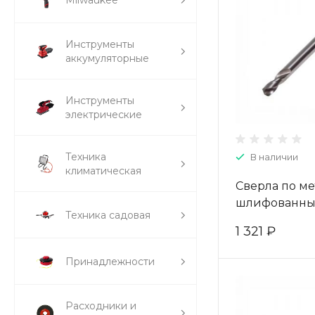
Milwaukee
Инструменты
аккумуляторные
Инструменты
электрические
Техника
В наличии
климатическая
Сверла по ме
шлифованны
Техника садовая
двухсторонни
1 321 ₽
5,0*18/62 (10 
W-004-4030
Принадлежности
Расходники и