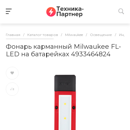
Главная
/
Каталог товаров
/
Milwaukee
/
Освещение
/
Инди
Фонарь карманный Milwaukee FL-
LED на батарейках 4933464824