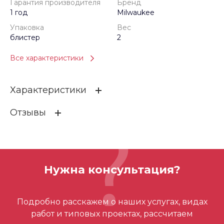
Гарантия производителя
Бренд
1 год
Milwaukee
Упаковка
Вес
блистер
2
Все характеристики
Характеристики
Отзывы
Гарантия производителя
1 год
Бренд
Milwaukee
ОСТАВИТЬ ОТЗЫВ
Упаковка
блистер
Нужна консультация?
Вес
2
Отзывов ещё нет – ваш может стать
Номинальный размер
M15
Подробно расскажем о наших услугах, видах
первым
работ и типовых проектах, рассчитаем
Форма зажима
M