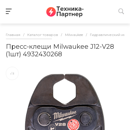
Главная
/
Каталог товаров
/
Milwaukee
/
Гидравлический инс
Пресс-клещи Milwaukee J12-V28
(1шт) 4932430268