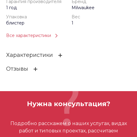
Гарантия производителя
Бренд
1 год
Milwaukee
Упаковка
Вес
блистер
1
Все характеристики
Характеристики
Отзывы
Гарантия производителя
1 год
Бренд
Milwaukee
ОСТАВИТЬ ОТЗЫВ
Упаковка
блистер
Нужна консультация?
Вес
1
Отзывов ещё нет – ваш может стать
Номинальный размер
V28
Подробно расскажем о наших услугах, видах
первым
работ и типовых проектах, рассчитаем
Форма зажима
V