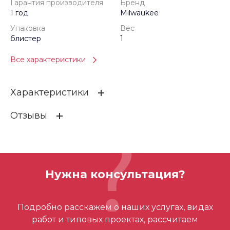
Гарантия производителя
Бренд
1 год
Milwaukee
Упаковка
Вес
блистер
1
Все характеристики
Характеристики
Отзывы
Гарантия производителя
1 год
Бренд
Milwaukee
ОСТАВИТЬ ОТЗЫВ
Упаковка
блистер
Нужна консультация?
Вес
1
Отзывов ещё нет – ваш может стать
Номинальный размер
V12
Подробно расскажем о наших услугах, видах
первым
работ и типовых проектах, рассчитаем
Форма зажима
V