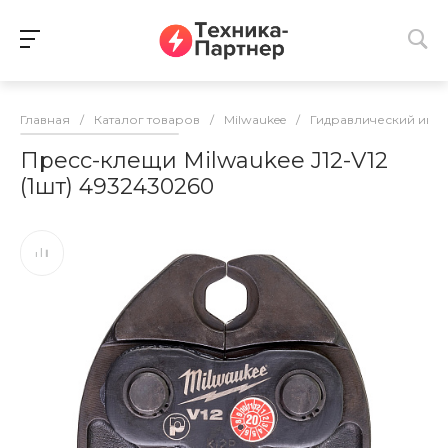
Главная
/
Каталог товаров
/
Milwaukee
/
Гидравлический инс
Пресс-клещи Milwaukee J12-V12
(1шт) 4932430260