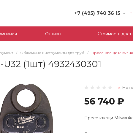
+7 (495) 740 36 15
З
+7 (495) 740 36 15
г. Москва, Филевский
омпания
Отзывы
Стоимость дост
бульвар, д.10, к.3
Пн-Пт: 10:00-18:00
Cб-Вс: Выходной
трумент
/
Обжимные инструменты для труб
/
Пресс-клещи Milwauke
mail@tool-partner.ru
-U32 (1шт) 4932430301
Нет 
56 740 ₽
Пресс-клещи Milwaukee