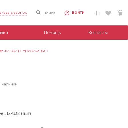
аказать звонок
Поиск
ВОЙТИ
авки
Помощь
Контакты
e J12-U32 (1шт) 4932430301
в наличии
 J12-U32 (1шт)