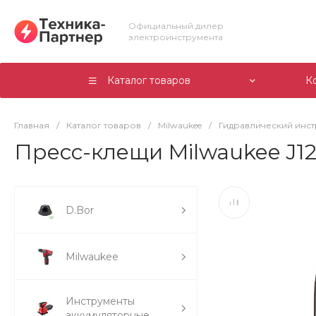
Официальный дилер
электроинструмента
Каталог товаров
К
Главная
/
Каталог товаров
/
Milwaukee
/
Гидравлический инс
Пресс-клещи Milwaukee J12
D.Bor
Milwaukee
Инструменты
аккумуляторные