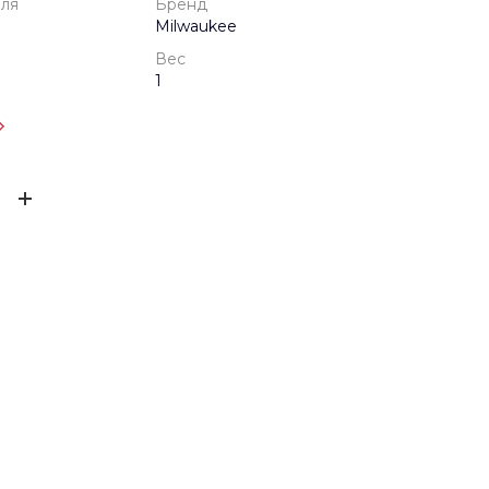
еля
Бренд
Milwaukee
Вес
1
одителя
1 год
ЫВ
Milwaukee
блистер
ов ещё нет – ваш может стать первым
1