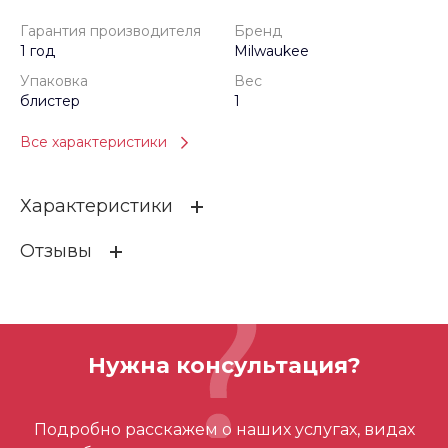
Гарантия производителя
Бренд
1 год
Milwaukee
Упаковка
Вес
блистер
1
Все характеристики
Характеристики
Отзывы
Гарантия производителя
1 год
Бренд
Milwaukee
ОСТАВИТЬ ОТЗЫВ
Упаковка
блистер
Нужна консультация?
Вес
1
Отзывов ещё нет – ваш может стать
Номинальный размер
V42
Подробно расскажем о наших услугах, видах
первым