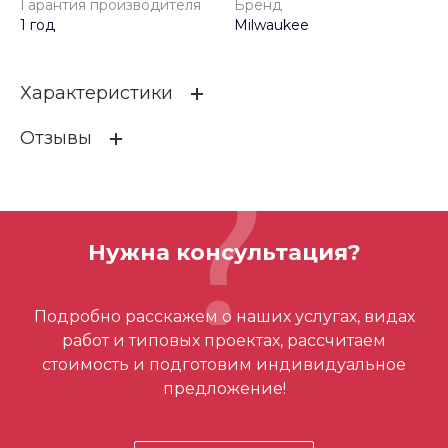
Гарантия производителя
Бренд
1 год
Milwaukee
Характеристики
Отзывы
Гарантия производителя
1 год
Бренд
Milwaukee
ОСТАВИТЬ ОТЗЫВ
Нужна консультация?
Отзывов ещё нет – ваш может стать
Подробно расскажем о наших услугах, видах
первым
работ и типовых проектах, рассчитаем
стоимость и подготовим индивидуальное
предложение!