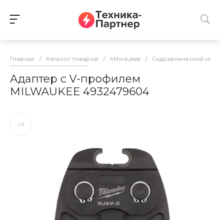
Главная
/
Каталог товаров
/
Milwaukee
/
Гидравлический инс
Адаптер с V-профилем
MILWAUKEE 4932479604