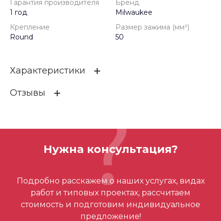
Гарантия производителя
Бренд
1 год
Milwaukee
Крепление
Размер зажима (мм²)
Round
50
Характеристики
Отзывы
Гарантия производителя
1 год
Бренд
Milwaukee
ОСТАВИТЬ ОТЗЫВ
Крепление
Round
Нужна консультация?
Размер зажима (мм²)
50
Отзывов ещё нет – ваш может стать
Подробно расскажем о наших услугах, видах
первым
работ и типовых проектах, рассчитаем
стоимость и подготовим индивидуальное
предложение!