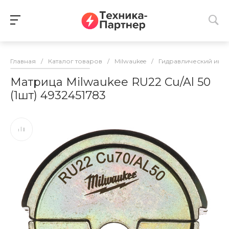
Главная
/
Каталог товаров
/
Milwaukee
/
Гидравлический инс
Матрица Milwaukee RU22 Cu/Al 50
(1шт) 4932451783