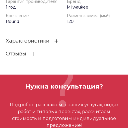
Гарантия производителя
Бренд
1 год
Milwaukee
Крепление
Размер зажима (мм²)
Round
120
Характеристики
Отзывы
Гарантия производителя
1 год
Бренд
Milwaukee
ОСТАВИТЬ ОТЗЫВ
Крепление
Round
Нужна консультация?
Размер зажима (мм²)
120
Отзывов ещё нет – ваш может стать
Подробно расскажем о наших услугах, видах
первым
работ и типовых проектах, рассчитаем
стоимость и подготовим индивидуальное
предложение!