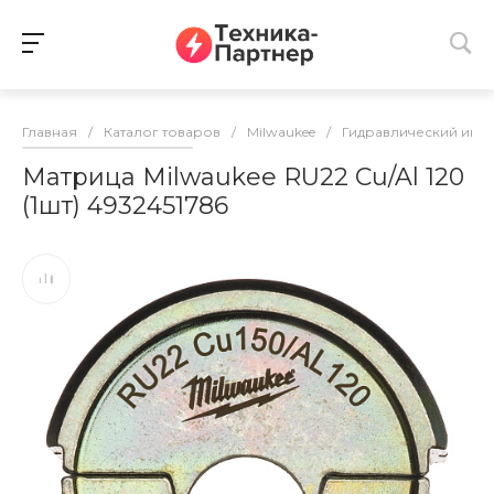
Главная
/
Каталог товаров
/
Milwaukee
/
Гидравлический инс
Матрица Milwaukee RU22 Cu/Al 120
(1шт) 4932451786