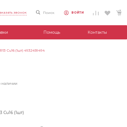
аказать звонок
Поиск
ВОЙТИ
авки
Помощь
Контакты
R13 Cu16 (1шт) 4932459494
в наличии
 Cu16 (1шт)