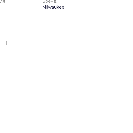
еля
Бренд
Milwaukee
одителя
1 год
ЫВ
Milwaukee
м²)
16
ов ещё нет – ваш может стать первым