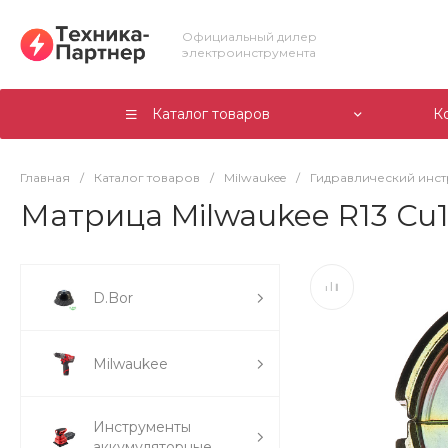
Официальный дилер
электроинструмента
Каталог товаров
К
Главная
/
Каталог товаров
/
Milwaukee
/
Гидравлический инс
Матрица Milwaukee R13 Cu1
D.Bor
Milwaukee
Инструменты
аккумуляторные