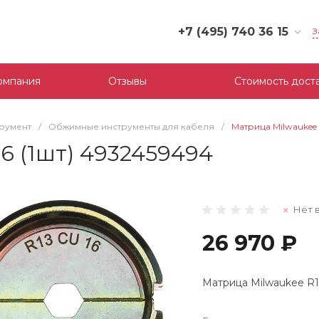
+7 (495) 740 36 15
З
+7 (495) 740 36 15
г. Москва, Филевский
омпания
Отзывы
Стоимость дост
бульвар, д.10, к.3
Пн-Пт: 10:00-18:00
Cб-Вс: Выходной
трумент
/
Обжимные инструменты для кабеля
/
Матрица Milwaukee 
mail@tool-partner.ru
6 (1шт) 4932459494
Нет 
26 970 ₽
Матрица Milwaukee R13