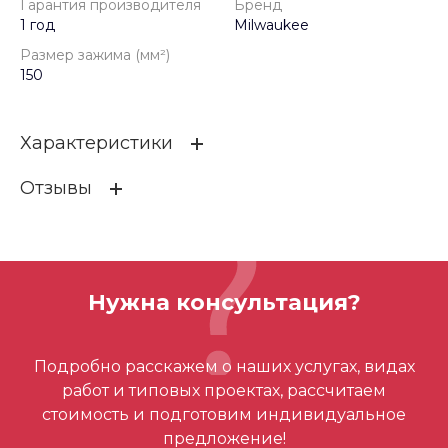
Гарантия производителя
Бренд
1 год
Milwaukee
Размер зажима (мм²)
150
Характеристики
Отзывы
Гарантия производителя
1 год
Бренд
Milwaukee
ОСТАВИТЬ ОТЗЫВ
Размер зажима (мм²)
150
Нужна консультация?
Отзывов ещё нет – ваш может стать
Подробно расскажем о наших услугах, видах
первым
работ и типовых проектах, рассчитаем
стоимость и подготовим индивидуальное
предложение!