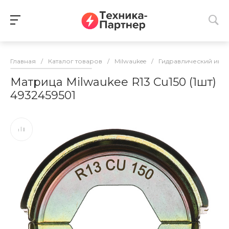
Главная
/
Каталог товаров
/
Milwaukee
/
Гидравлический инс
Матрица Milwaukee R13 Cu150 (1шт)
4932459501