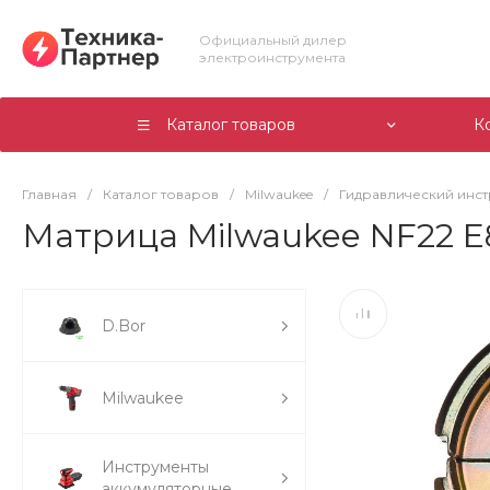
Официальный дилер
электроинструмента
Каталог товаров
К
Главная
/
Каталог товаров
/
Milwaukee
/
Гидравлический инс
Матрица Milwaukee NF22 E
D.Bor
Milwaukee
Инструменты
аккумуляторные