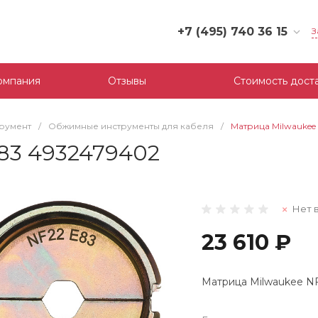
+7 (495) 740 36 15
З
+7 (495) 740 36 15
г. Москва, Филевский
омпания
Отзывы
Стоимость дост
бульвар, д.10, к.3
Пн-Пт: 10:00-18:00
Cб-Вс: Выходной
трумент
/
Обжимные инструменты для кабеля
/
Матрица Milwaukee
mail@tool-partner.ru
83 4932479402
Нет 
23 610 ₽
Матрица Milwaukee N