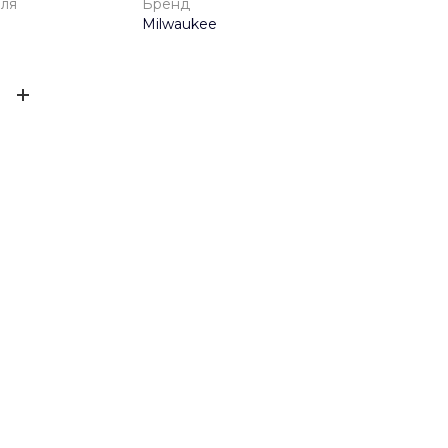
еля
Бренд
Milwaukee
одителя
1 год
ЫВ
Milwaukee
ов ещё нет – ваш может стать первым