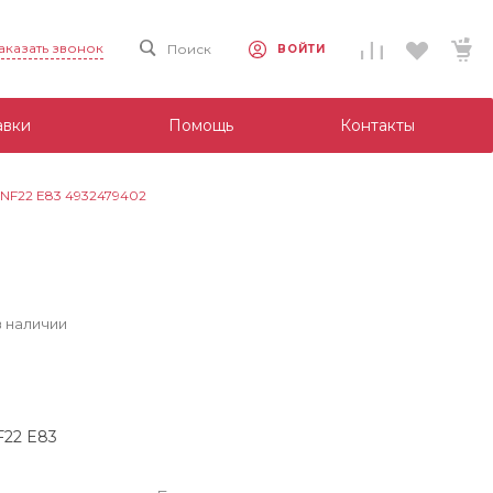
аказать звонок
Поиск
ВОЙТИ
авки
Помощь
Контакты
 NF22 E83 4932479402
в наличии
F22 E83