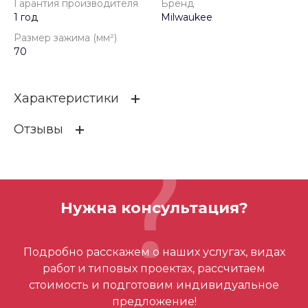
Гарантия производителя
Бренд
1 год
Milwaukee
Размер зажима (мм²)
70
Характеристики
Отзывы
Гарантия производителя
1 год
Бренд
Milwaukee
ОСТАВИТЬ ОТЗЫВ
Размер зажима (мм²)
70
Нужна консультация?
Отзывов ещё нет – ваш может стать
Подробно расскажем о наших услугах, видах
первым
работ и типовых проектах, рассчитаем
стоимость и подготовим индивидуальное
предложение!