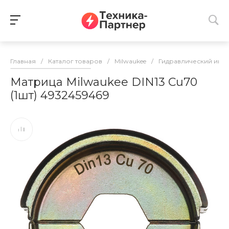
Главная
/
Каталог товаров
/
Milwaukee
/
Гидравлический инс
Матрица Milwaukee DIN13 Cu70
(1шт) 4932459469