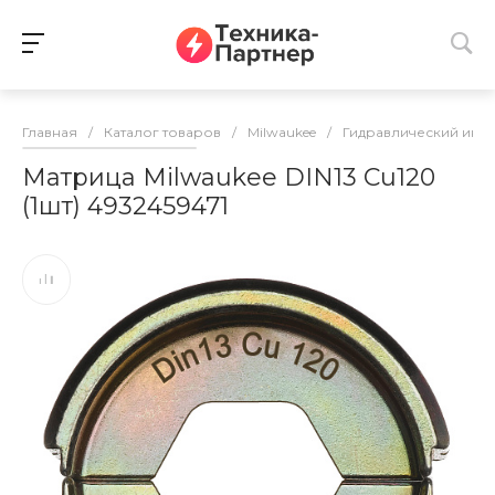
Главная
/
Каталог товаров
/
Milwaukee
/
Гидравлический инс
Матрица Milwaukee DIN13 Cu120
(1шт) 4932459471