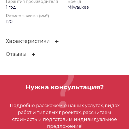
Гарантия производителя
Бренд
1 год
Milwaukee
Размер зажима (мм²)
120
Характеристики
Отзывы
Гарантия производителя
1 год
Бренд
Milwaukee
ОСТАВИТЬ ОТЗЫВ
Размер зажима (мм²)
120
Нужна консультация?
Отзывов ещё нет – ваш может стать
Подробно расскажем о наших услугах, видах
первым
работ и типовых проектах, рассчитаем
стоимость и подготовим индивидуальное
предложение!