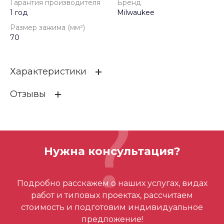
Гарантия производителя
Бренд
1 год
Milwaukee
Размер зажима (мм²)
70
Характеристики
Отзывы
Гарантия производителя
1 год
Бренд
Milwaukee
ОСТАВИТЬ ОТЗЫВ
Размер зажима (мм²)
70
Нужна консультация?
Отзывов ещё нет – ваш может стать
Подробно расскажем о наших услугах, видах
первым
работ и типовых проектах, рассчитаем
стоимость и подготовим индивидуальное
предложение!