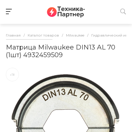
Главная
/
Каталог товаров
/
Milwaukee
/
Гидравлический инс
Матрица Milwaukee DIN13 AL 70
(1шт) 4932459509