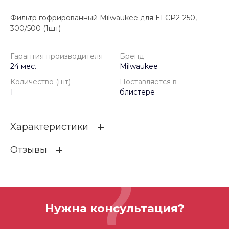
Фильтр гофрированный Milwaukee для ELCP2-250,
300/500 (1шт)
Гарантия производителя
Бренд
24 мес.
Milwaukee
Количество (шт)
Поставляется в
1
блистере
Характеристики
Отзывы
Гарантия производителя
24 мес.
Бренд
Milwaukee
ОСТАВИТЬ ОТЗЫВ
Количество (шт)
1
Нужна консультация?
Поставляется в
блистере