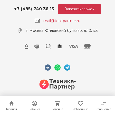
+7 (495) 740 36 15
Заказать звонок
mail@tool-partner.ru
г. Москва, Филевский бульвар, д.10, к.3
© 2026 ООО "Техника-Партнер", ИНН 7715962922, Все права
защищены
Главная
Главная
Кабинет
Кабинет
Корзина
Корзина
Избранные
Избранные
Сравнение
Сравнение