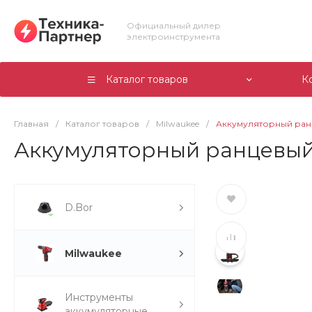
Официальный дилер
электроинструмента
Каталог товаров
К
Главная
/
Каталог товаров
/
Milwaukee
/
Аккумуляторный ранц
Аккумуляторный ранцевый
D.Bor
Milwaukee
Инструменты
аккумуляторные