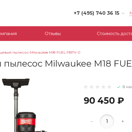
+7 (495) 740 36 15
З
+7 (495) 740 36 15
г. Москва, Филевский
омпания
Отзывы
Стоимость дост
бульвар, д.10, к.3
Пн-Пт: 10:00-18:00
Cб-Вс: Выходной
евый пылесос Milwaukee M18 FUEL FBPV-0
mail@tool-partner.ru
 пылесос Milwaukee M18 FUE
В на
90 450 ₽
-
+