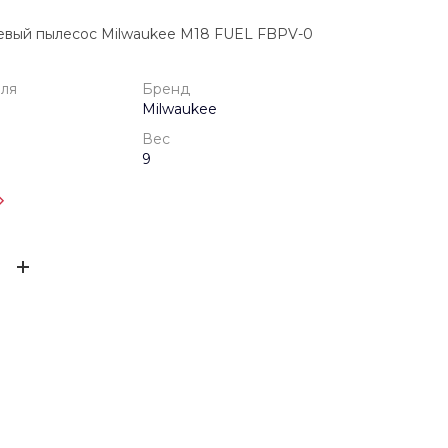
евый пылесос Milwaukee M18 FUEL FBPV-0
еля
Бренд
Milwaukee
Вес
9
одителя
24 мес.
ЫВ
Milwaukee