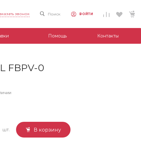
аказать звонок
Поиск
ВОЙТИ
авки
Помощь
Контакты
L FBPV-0
личии
шт.
В корзину