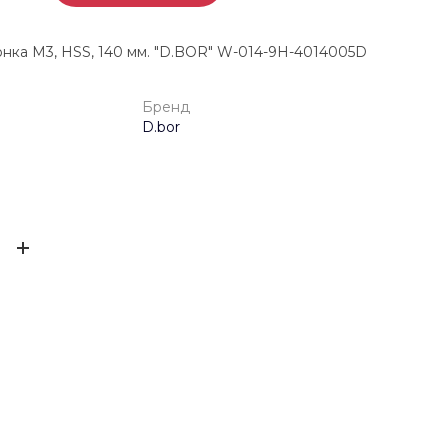
нка М3, HSS, 140 мм. "D.BOR" W-014-9H-4014005D
Бренд
D.bor
4025691049196
ЫВ
D.bor
0.785 кг