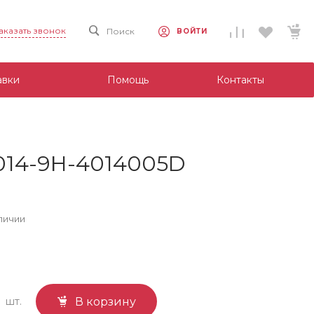
аказать звонок
Поиск
ВОЙТИ
авки
Помощь
Контакты
-014-9H-4014005D
личии
шт.
В корзину