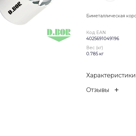
Биметаллическая коро
Код EAN
4025691049196
Вес (кг)
0.785 кг
Характеристики
Отзывы
Код EAN
ОСТАВИТЬ ОТЗ
Бренд
Вес (кг)