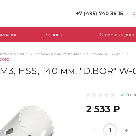
+7 (495) 740 36 15
З
+7 (495) 740 36 15
г. Москва, Филевский
омпания
Отзывы
Стоимость дост
бульвар, д.10, к.3
Пн-Пт: 10:00-18:00
Cб-Вс: Выходной
металлические
/
Коронки биметаллические коронки HSS (М3)
/
mail@tool-partner.ru
4005D
М3, HSS, 140 мм. "D.BOR" W
В на
2 533 ₽
-
+