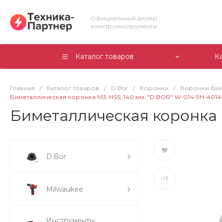
Официальный дилер
электроинструмента
Каталог товаров
К
Главная
/
Каталог товаров
/
D.Bor
/
Коронки
/
Коронки би
Биметаллическая коронка М3, HSS, 140 мм. "D.BOR" W-014-9H-401
Биметаллическая коронка 
D.Bor
Milwaukee
Инструменты