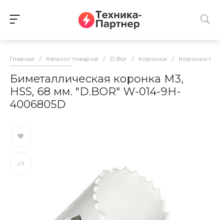
Главная
/
Каталог товаров
/
D.Bor
/
Коронки
/
Коронки би
Биметаллическая коронка М3,
HSS, 68 мм. "D.BOR" W-014-9H-
4006805D