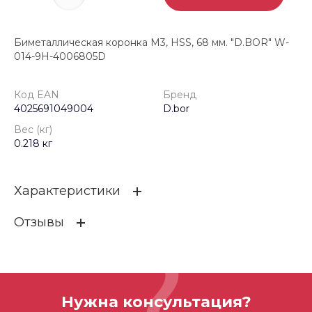
Биметаллическая коронка М3, HSS, 68 мм. "D.BOR" W-
014-9H-4006805D
Код EAN
Бренд
4025691049004
D.bor
Вес (кг)
0.218 кг
Характеристики
Отзывы
Код EAN
4025691049004
Бренд
D.bor
ОСТАВИТЬ ОТЗЫВ
Вес (кг)
0.218 кг
Нужна консультация?