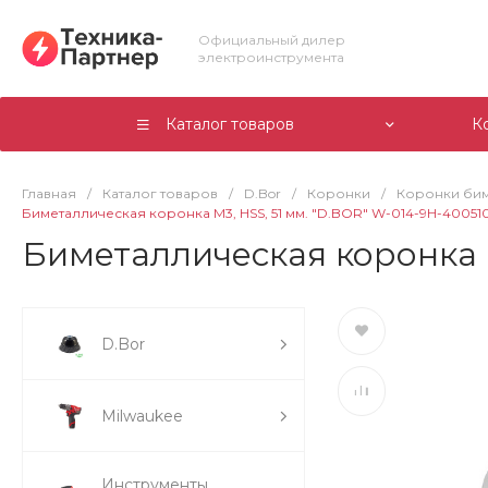
Официальный дилер
электроинструмента
Каталог товаров
К
Главная
/
Каталог товаров
/
D.Bor
/
Коронки
/
Коронки би
Биметаллическая коронка М3, HSS, 51 мм. "D.BOR" W-014-9H-40051
Биметаллическая коронка 
D.Bor
Milwaukee
Инструменты