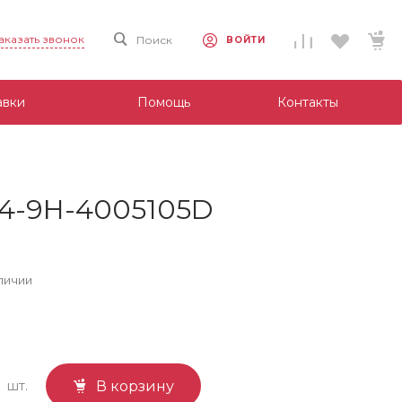
аказать звонок
Поиск
ВОЙТИ
авки
Помощь
Контакты
14-9H-4005105D
личии
шт.
В корзину