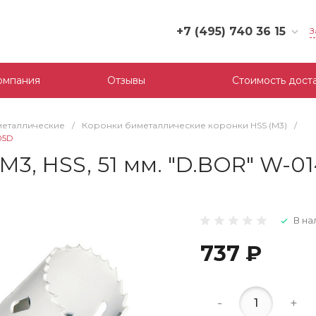
+7 (495) 740 36 15
З
+7 (495) 740 36 15
г. Москва, Филевский
омпания
Отзывы
Стоимость дост
бульвар, д.10, к.3
Пн-Пт: 10:00-18:00
Cб-Вс: Выходной
металлические
/
Коронки биметаллические коронки HSS (М3)
/
mail@tool-partner.ru
05D
М3, HSS, 51 мм. "D.BOR" W-0
В на
737 ₽
-
+