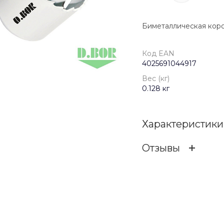
Биметаллическая коро
Код EAN
4025691044917
Вес (кг)
0.128 кг
Характеристики
Отзывы
Код EAN
ОСТАВИТЬ ОТЗ
Бренд
Вес (кг)