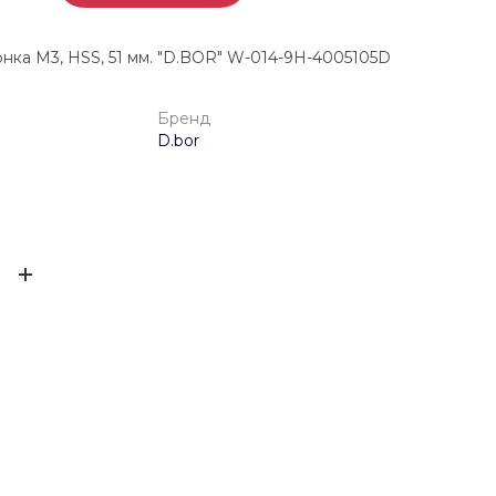
нка М3, HSS, 51 мм. "D.BOR" W-014-9H-4005105D
Бренд
D.bor
4025691044917
ЫВ
D.bor
0.128 кг