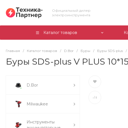
Официальный дилер
электроинструмента
Каталог товаров
К
Главная
/
Каталог товаров
/
D.Bor
/
Буры
/
Буры SDS-plus
/
Буры SDS-plus V PLUS 10*150
D.Bor
Milwaukee
Инструменты
аккумуляторные