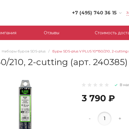
+7 (495) 740 36 15
З
+7 (495) 740 36 15
г. Москва, Филевский
омпания
Отзывы
Стоимость дост
бульвар, д.10, к.3
Пн-Пт: 10:00-18:00
Cб-Вс: Выходной
Наборы буров SDS-plus
/
Буры SDS-plus V PLUS 10*150/210, 2-cutting 
mail@tool-partner.ru
/210, 2-cutting (арт. 240385)
В на
3 790 ₽
-
+