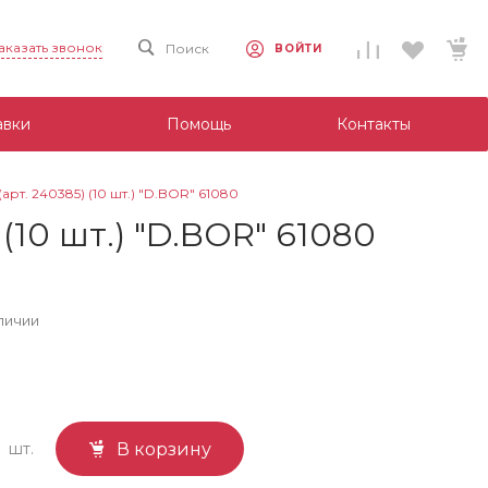
аказать звонок
Поиск
ВОЙТИ
авки
Помощь
Контакты
(арт. 240385) (10 шт.) "D.BOR" 61080
 (10 шт.) "D.BOR" 61080
личии
шт.
В корзину