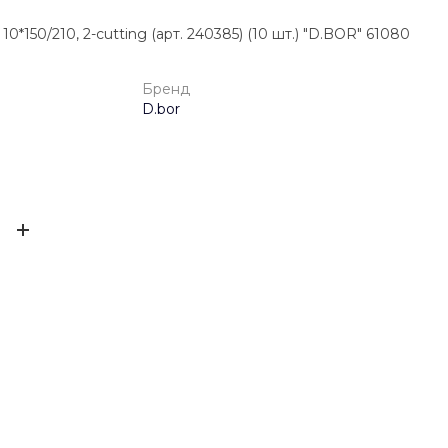
0*150/210, 2-cutting (арт. 240385) (10 шт.) "D.BOR" 61080
Бренд
D.bor
4025691056170
ЫВ
D.bor
0.87 кг
ов ещё нет – ваш может стать первым