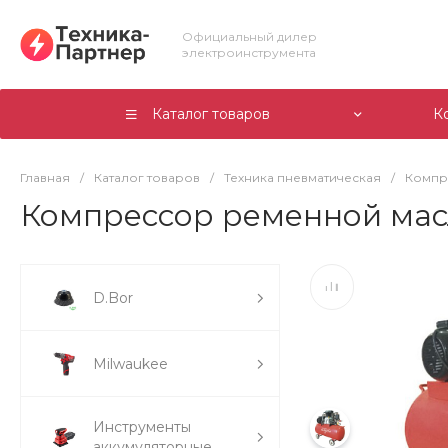
Официальный дилер
электроинструмента
Каталог товаров
К
Главная
/
Каталог товаров
/
Техника пневматическая
/
Компр
Компрессор ременной масл
D.Bor
Milwaukee
Инструменты
аккумуляторные