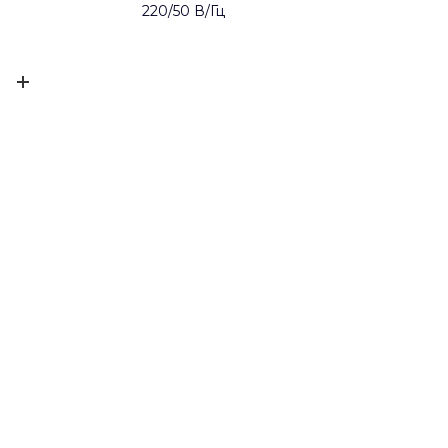
220/50 В/Гц
итель
Китай
ЫВ
ELITECH
59
ов ещё нет – ваш может стать первым
220/50 В/Гц