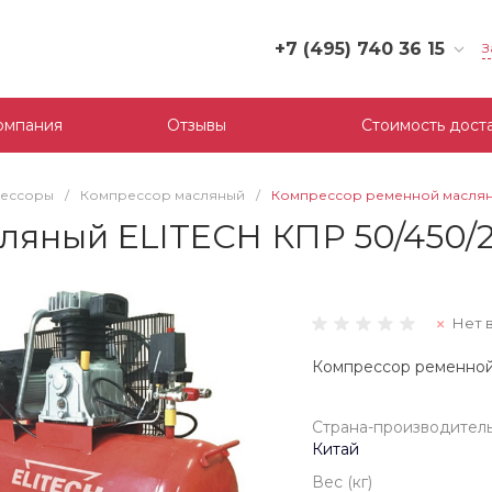
+7 (495) 740 36 15
З
+7 (495) 740 36 15
г. Москва, Филевский
омпания
Отзывы
Стоимость дост
бульвар, д.10, к.3
Пн-Пт: 10:00-18:00
Cб-Вс: Выходной
ессоры
/
Компрессор масляный
/
Компрессор ременной масляны
mail@tool-partner.ru
яный ELITECH КПР 50/450/2
Нет 
Компрессор ременной
Страна-производител
Китай
Вес (кг)