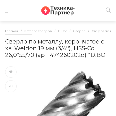
Главная
/
Каталог товаров
/
D.Bor
/
Сверла
/
Сверла по ме
Сверло по металлу, корончатое с
хв. Weldon 19 мм (3/4''), HSS-Co,
26,0*55/70 (арт. 474260202d) "D.BO