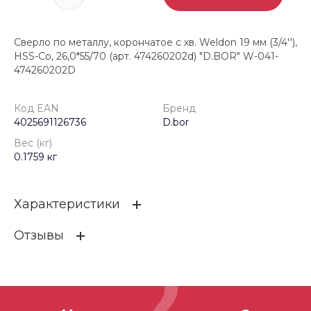
Сверло по металлу, корончатое с хв. Weldon 19 мм (3/4''),
HSS-Co, 26,0*55/70 (арт. 474260202d) "D.BOR" W-041-
474260202D
Код EAN
Бренд
4025691126736
D.bor
Вес (кг)
0.1759 кг
Характеристики
Отзывы
Код EAN
4025691126736
Бренд
D.bor
ОСТАВИТЬ ОТЗЫВ
Вес (кг)
0.1759 кг