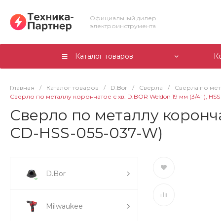
Официальный дилер
электроинструмента
Каталог товаров
К
Главная
/
Каталог товаров
/
D.Bor
/
Сверла
/
Сверла по ме
Сверло по металлу корончатое с хв. D.BOR Weldon 19 мм (3/4''), HSS
Сверло по металлу корончато
CD-HSS-055-037-W)
D.Bor
Milwaukee