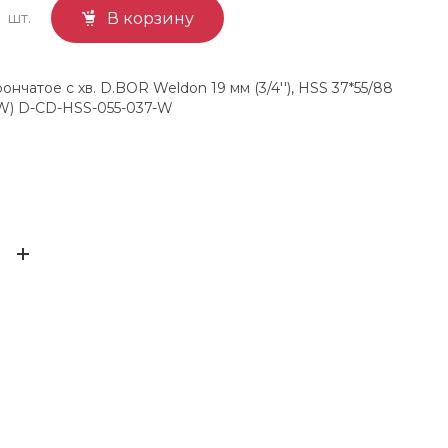
шт.
В корзину
нчатое с хв. D.BOR Weldon 19 мм (3/4''), HSS 37*55/88
-W) D-CD-HSS-055-037-W
D.bor
ЫВ