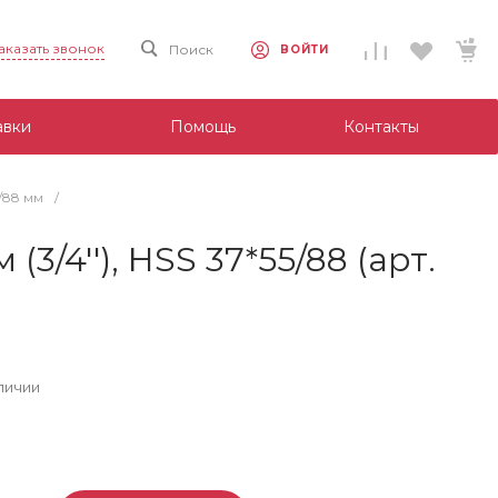
аказать звонок
Поиск
ВОЙТИ
авки
Помощь
Контакты
5/88 мм
/
3/4''), HSS 37*55/88 (арт.
личии