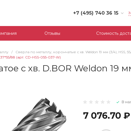
+7 (495) 740 36 15
З
+7 (495) 740 36 15
г. Москва, Филевский
омпания
Отзывы
Стоимость дост
бульвар, д.10, к.3
Пн-Пт: 10:00-18:00
Cб-Вс: Выходной
таллу
/
Сверла по металлу, корончатые с хв. Weldon 19 мм (3/4), HSS, 5
mail@tool-partner.ru
 37*55/88 (арт. CD-HSS-055-037-W)
е с хв. D.BOR Weldon 19 мм (
В на
7 076.70 ₽