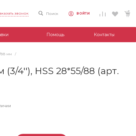
аказать звонок
Поиск
ВОЙТИ
авки
Помощь
Контакты
5/88 мм
/
3/4''), HSS 28*55/88 (арт.
личии