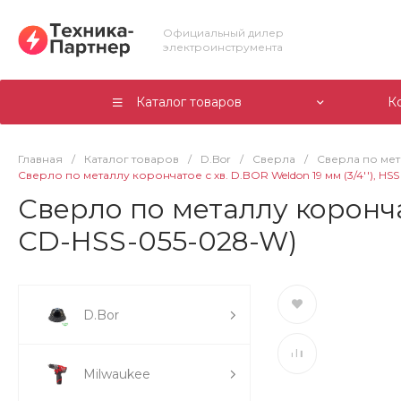
Официальный дилер
электроинструмента
Каталог товаров
К
Главная
/
Каталог товаров
/
D.Bor
/
Сверла
/
Сверла по ме
Сверло по металлу корончатое с хв. D.BOR Weldon 19 мм (3/4''), HSS
Сверло по металлу корончато
CD-HSS-055-028-W)
D.Bor
Milwaukee