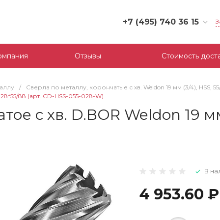
+7 (495) 740 36 15
З
+7 (495) 740 36 15
г. Москва, Филевский
омпания
Отзывы
Стоимость дост
бульвар, д.10, к.3
Пн-Пт: 10:00-18:00
Cб-Вс: Выходной
таллу
/
Сверла по металлу, корончатые с хв. Weldon 19 мм (3/4), HSS, 5
mail@tool-partner.ru
 28*55/88 (арт. CD-HSS-055-028-W)
е с хв. D.BOR Weldon 19 мм (
В на
4 953.60 ₽