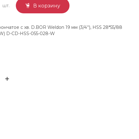
шт.
В корзину
нчатое с хв. D.BOR Weldon 19 мм (3/4''), HSS 28*55/88
-W) D-CD-HSS-055-028-W
D.bor
ЫВ