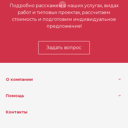
Отзывов ещё нет – ваш может стать
Подробно расскажем о наших услугах, видах
первым
работ и типовых проектах, рассчитаем
стоимость и подготовим индивидуальное
предложение!
Задать вопрос
О компании
Помощь
Контакты