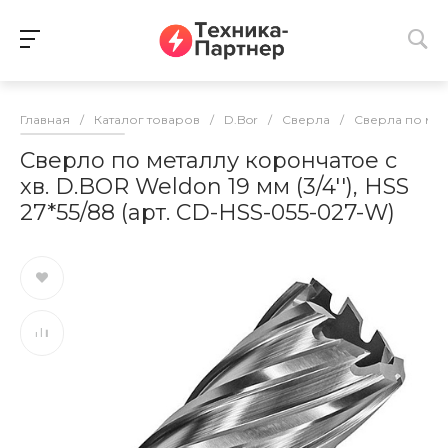
Главная
/
Каталог товаров
/
D.Bor
/
Сверла
/
Сверла по ме
Сверло по металлу корончатое с
хв. D.BOR Weldon 19 мм (3/4''), HSS
27*55/88 (арт. CD-HSS-055-027-W)