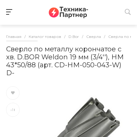
Главная
/
Каталог товаров
/
D.Bor
/
Сверла
/
Сверла по ме
Сверло по металлу корончатое с
хв. D.BOR Weldon 19 мм (3/4''), HM
43*50/88 (арт. CD-HM-050-043-W)
D-