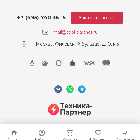
+7 (495) 740 36 15
Заказать звонок
mail@tool-partner.ru
г. Москва, Филевский бульвар, д.10, к.3
© 2026 ООО "Техника-Партнер", ИНН 7715962922, Все права
защищены
Главная
Главная
Кабинет
Кабинет
Корзина
Корзина
Избранные
Избранные
Сравнение
Сравнение