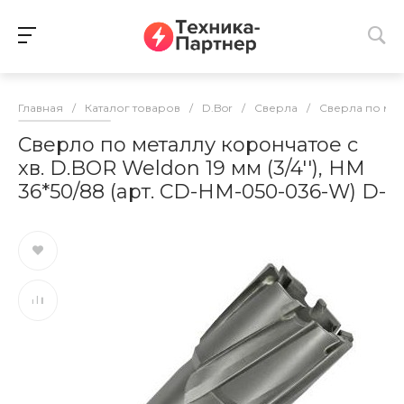
Главная
/
Каталог товаров
/
D.Bor
/
Сверла
/
Сверла по ме
Сверло по металлу корончатое с
хв. D.BOR Weldon 19 мм (3/4''), HM
36*50/88 (арт. CD-HM-050-036-W) D-