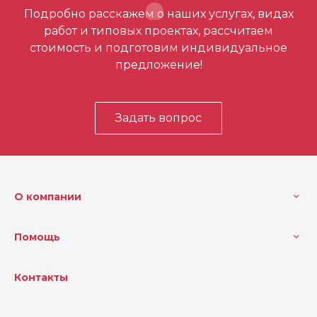
Отзывов ещё нет – ваш может стать
Подробно расскажем о наших услугах, видах
первым
работ и типовых проектах, рассчитаем
стоимость и подготовим индивидуальное
предложение!
Задать вопрос
О компании
Помощь
Контакты