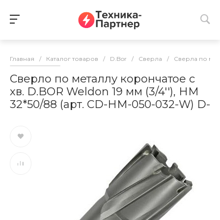
Главная
/
Каталог товаров
/
D.Bor
/
Сверла
/
Сверла по ме
Сверло по металлу корончатое с
хв. D.BOR Weldon 19 мм (3/4''), HM
32*50/88 (арт. CD-HM-050-032-W) D-