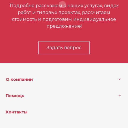
Отзывов ещё нет – ваш может стать
Подробно расскажем о наших услугах, видах
первым
работ и типовых проектах, рассчитаем
стоимость и подготовим индивидуальное
предложение!
Задать вопрос
О компании
Помощь
Контакты