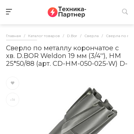
Главная
/
Каталог товаров
/
D.Bor
/
Сверла
/
Сверла по ме
Сверло по металлу корончатое с
хв. D.BOR Weldon 19 мм (3/4''), HM
25*50/88 (арт. CD-HM-050-025-W) D-