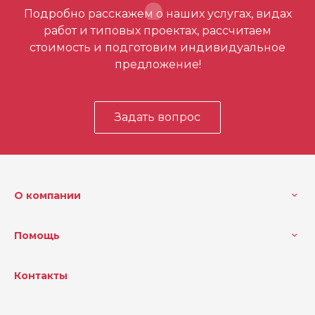
Отзывов ещё нет – ваш может стать
Подробно расскажем о наших услугах, видах
первым
работ и типовых проектах, рассчитаем
стоимость и подготовим индивидуальное
предложение!
Задать вопрос
О компании
Помощь
Контакты