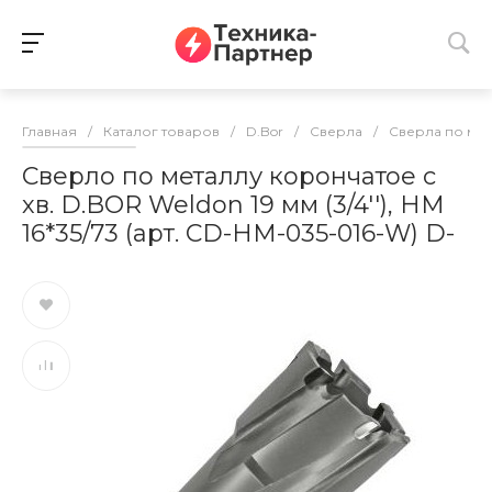
Главная
/
Каталог товаров
/
D.Bor
/
Сверла
/
Сверла по ме
Сверло по металлу корончатое с
хв. D.BOR Weldon 19 мм (3/4''), HM
16*35/73 (арт. CD-HM-035-016-W) D-