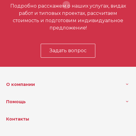
Отзывов ещё нет – ваш может стать
Подробно расскажем о наших услугах, видах
первым
работ и типовых проектах, рассчитаем
стоимость и подготовим индивидуальное
предложение!
Задать вопрос
О компании
Помощь
Контакты