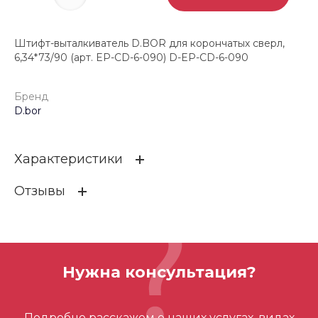
Штифт-выталкиватель D.BOR для корончатых сверл,
6,34*73/90 (арт. EP-CD-6-090) D-EP-CD-6-090
Бренд
D.bor
Характеристики
Отзывы
Бренд
D.bor
ОСТАВИТЬ ОТЗЫВ
Нужна консультация?
Отзывов ещё нет – ваш может стать
Подробно расскажем о наших услугах, видах