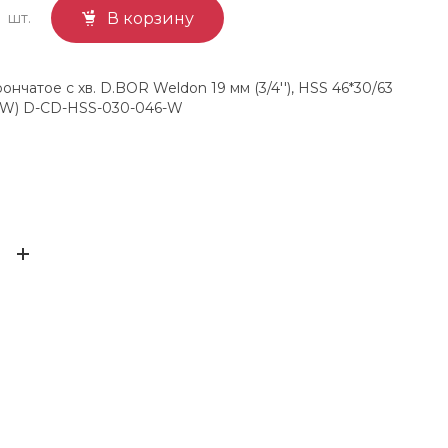
шт.
В корзину
нчатое с хв. D.BOR Weldon 19 мм (3/4''), HSS 46*30/63
6-W) D-CD-HSS-030-046-W
D.bor
ЫВ