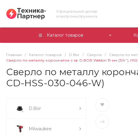
Официальный дилер
электроинструмента
Каталог товаров
К
Главная
/
Каталог товаров
/
D.Bor
/
Сверла
/
Сверла по ме
Сверло по металлу корончатое с хв. D.BOR Weldon 19 мм (3/4''), HS
Сверло по металлу корончато
CD-HSS-030-046-W)
D.Bor
Milwaukee