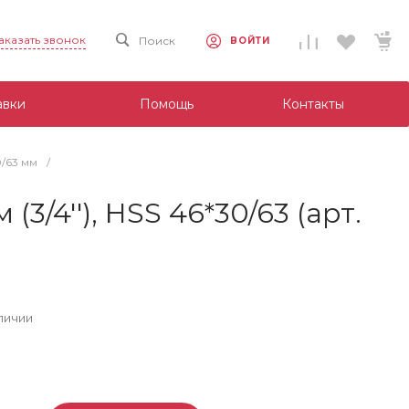
аказать звонок
Поиск
ВОЙТИ
авки
Помощь
Контакты
0/63 мм
/
3/4''), HSS 46*30/63 (арт.
личии