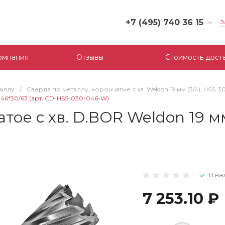
+7 (495) 740 36 15
З
+7 (495) 740 36 15
г. Москва, Филевский
омпания
Отзывы
Стоимость дост
бульвар, д.10, к.3
Пн-Пт: 10:00-18:00
Cб-Вс: Выходной
таллу
/
Сверла по металлу, корончатые с хв. Weldon 19 мм (3/4), HSS, 3
mail@tool-partner.ru
S 46*30/63 (арт. CD-HSS-030-046-W)
е с хв. D.BOR Weldon 19 мм (
В на
7 253.10 ₽